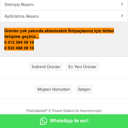
Debriyaj Aksamı
Aydınlatma Aksamı
Ürünler çok yakında eklenicektir İhtiyaçlarınız için lütfen
iletişime geçiniz...
0 312 394 39 10
0 533 498 39 10
İndirimli Ürünler
En Yeni Ürünler
Müşteri Hizmetleri
İletişim
®
PlatinMarket
E-Ticaret Sistemi
İle Hazırlanmıştır.
WhatsApp ile sor!