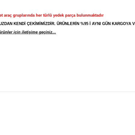
et araç gruplarında her türlü yedek parça bulunmaktadır
AN KENDİ ÇEKİMİMİZDİR. ÜRÜNLERİN %95 İ AYNI GÜN KARGOYA V
ünler için iletişime geçiniz...