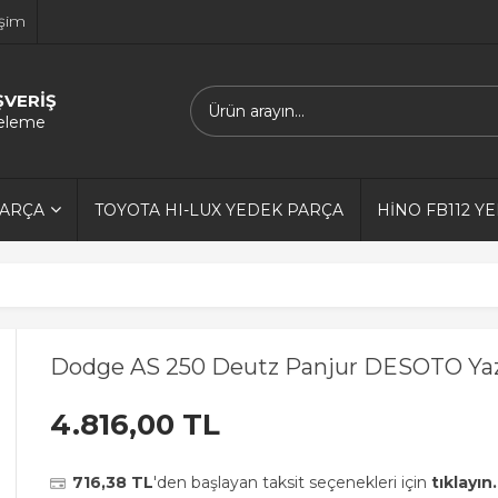
işim
ŞVERİŞ
releme
PARÇA
TOYOTA HI-LUX YEDEK PARÇA
HİNO FB112 Y
Dodge AS 250 Deutz Panjur DESOTO Yazılı
4.816,00 TL
716,38 TL
'den başlayan taksit seçenekleri için
tıklayın.