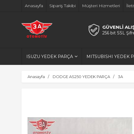
Anasayfa
Sipariş Takibi
Müşteri Hizmetleri
İlet
GÜVENLİ ALI
256 bit SSL Şif
ISUZU YEDEK PARÇA
MITSUBISHI YEDEK 
Anasayfa
DODGE AS250 YEDEK PARÇA
3A