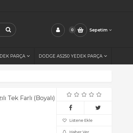
Sepetim
0
EDEK PARÇA
DODGE AS250 YEDEK PARÇA
 Tek Farlı (Boyalı)
Listene Ekle
Haber Ver