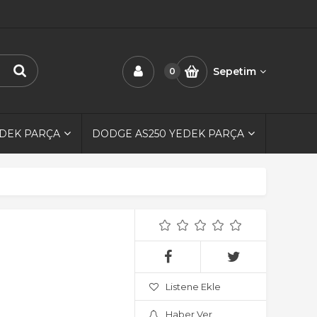
Sepetim
0
EDEK PARÇA
DODGE AS250 YEDEK PARÇA
Listene Ekle
Haber Ver