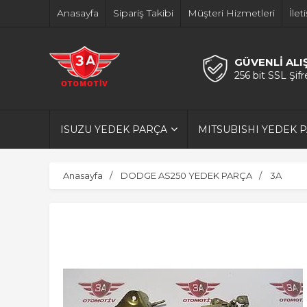
Anasayfa
Sipariş Takibi
Müşteri Hizmetleri
İlet
GÜVENLİ ALI
256 bit SSL Şif
ISUZU YEDEK PARÇA
MITSUBISHI YEDEK 
Anasayfa
DODGE AS250 YEDEK PARÇA
3A