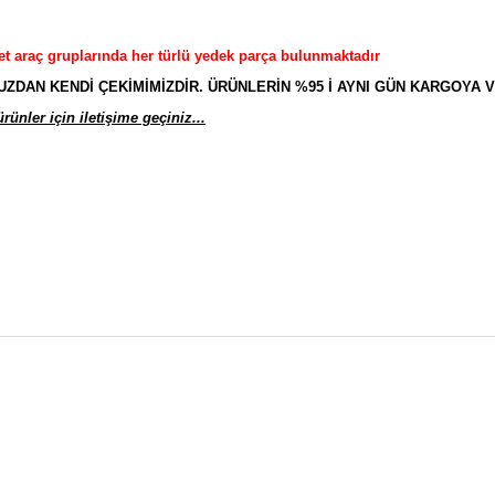
et araç gruplarında her türlü yedek parça bulunmaktadır
AN KENDİ ÇEKİMİMİZDİR. ÜRÜNLERİN %95 İ AYNI GÜN KARGOYA V
ünler için iletişime geçiniz...