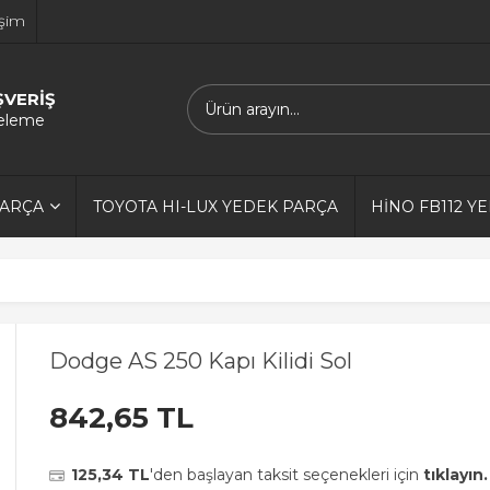
işim
ŞVERİŞ
releme
PARÇA
TOYOTA HI-LUX YEDEK PARÇA
HİNO FB112 Y
Dodge AS 250 Kapı Kilidi Sol
842,65 TL
125,34 TL
'den başlayan taksit seçenekleri için
tıklayın.