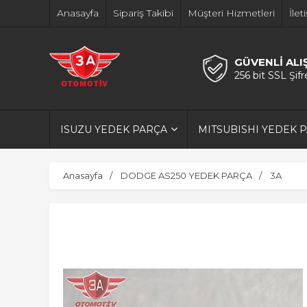
Anasayfa
Sipariş Takibi
Müşteri Hizmetleri
İlet
GÜVENLİ ALI
256 bit SSL Şif
ISUZU YEDEK PARÇA
MITSUBISHI YEDEK 
Anasayfa
DODGE AS250 YEDEK PARÇA
3A