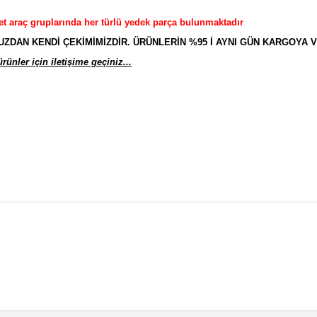
et araç gruplarında her türlü yedek parça bulunmaktadır
AN KENDİ ÇEKİMİMİZDİR. ÜRÜNLERİN %95 İ AYNI GÜN KARGOYA V
ünler için iletişime geçiniz...