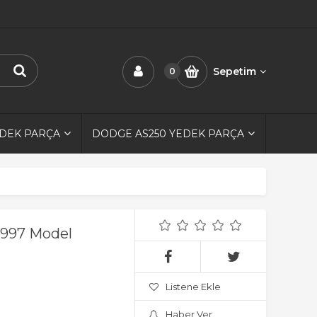
Sepetim
0
EDEK PARÇA
DODGE AS250 YEDEK PARÇA
1997 Model
Listene Ekle
Haber Ver