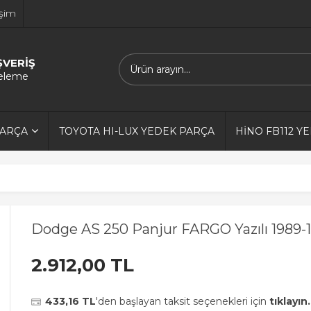
işim
ŞVERİŞ
releme
PARÇA
TOYOTA HI-LUX YEDEK PARÇA
HİNO FB112 Y
Dodge AS 250 Panjur FARGO Yazılı 1989-
2.912,00 TL
433,16 TL
'den başlayan taksit seçenekleri için
tıklayın.