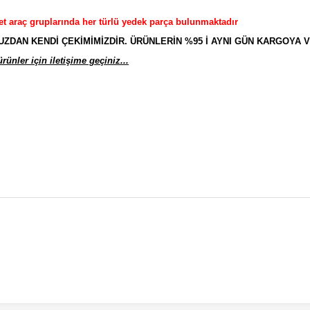
et araç gruplarında her türlü yedek parça bulunmaktadır
AN KENDİ ÇEKİMİMİZDİR. ÜRÜNLERİN %95 İ AYNI GÜN KARGOYA V
ünler için iletişime geçiniz...