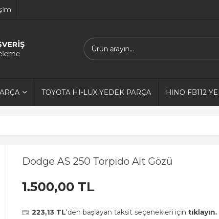
işim
ŞVERİŞ
releme
PARÇA
TOYOTA HI-LUX YEDEK PARÇA
HİNO FB112 Y
Dodge AS 250 Torpido Alt Gözü
1.500,00 TL
223,13 TL
'den başlayan taksit seçenekleri için
tıklayın.