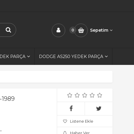
Sepetim
0
EDEK PARÇA
DODGE AS250 YEDEK PARÇA
-1989
Listene Ekle
.
Haber Ver