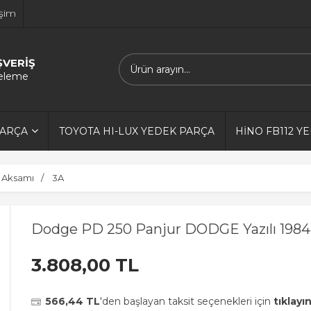
işim
ŞVERİŞ
releme
PARÇA
TOYOTA HI-LUX YEDEK PARÇA
HİNO FB112 Y
 Aksamı
3A
Dodge PD 250 Panjur DODGE Yazılı 1984
3.808,00 TL
566,44 TL
'den başlayan taksit seçenekleri için
tıklayın