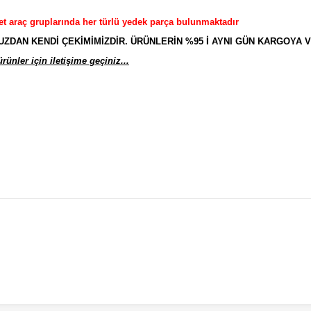
et araç gruplarında her türlü yedek parça bulunmaktadır
AN KENDİ ÇEKİMİMİZDİR. ÜRÜNLERİN %95 İ AYNI GÜN KARGOYA V
ünler için iletişime geçiniz...