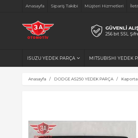
Anasayfa
Sipariş Takibi
Müşteri Hizmetleri
İlet
GÜVENLİ ALI
256 bit SSL Şif
ISUZU YEDEK PARÇA
MITSUBISHI YEDEK 
Anasayfa
DODGE AS250 YEDEK PARÇA
Kaporta