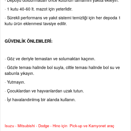
·
Depoyu doldurmadan önce kutunun tamamını yakıta ekleyin.
·
1 kutu 40-60 lt. mazot için yeterlidir.
·
Sürekli performans ve yakıt sistemi temizliği için her depoda 1
kutu ürün eklenmesi tavsiye edilir.
GÜVENLİK ÖNLEMLERİ:
·
Göz ve deriyle temastan ve solumaktan kaçının.
·
Gözle teması halinde bol suyla, ciltle teması halinde bol su ve
sabunla yıkayın.
·
Yutmayın.
·
Çocuklardan ve hayvanlardan uzak tutun.
·
İyi havalandırılmış bir alanda kullanın.
Isuzu - Mitsubishi - Dodge - Hino için Pick-up ve Kamyonet araç