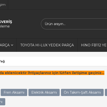
işim
ŞVERİŞ
releme
PARÇA
TOYOTA HI-LUX YEDEK PARÇA
HİNO FB112 Y
 Yağ
a eklenicektir İhtiyaçlarınız için lütfen iletişime geçiniz...
Fren Aksamı
Elektrik Aksamı
Ön Takım-Şaft Aksamı
mı