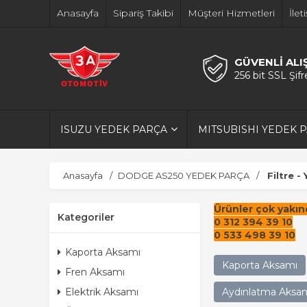
Anasayfa
Sipariş Takibi
Müşteri Hizmetleri
İlet
GÜVENLİ ALI
256 bit SSL Şif
ISUZU YEDEK PARÇA
MITSUBISHI YEDEK 
Anasayfa
DODGE AS250 YEDEK PARÇA
Filtre -
Ürünler çok yakınd
Kategoriler
0 312 394 39 10
0 533 498 39 10
Kaporta Aksamı
Kaporta Aksamı
Fren Aksamı
Elektrik Aksamı
Aydınlatma Aksa