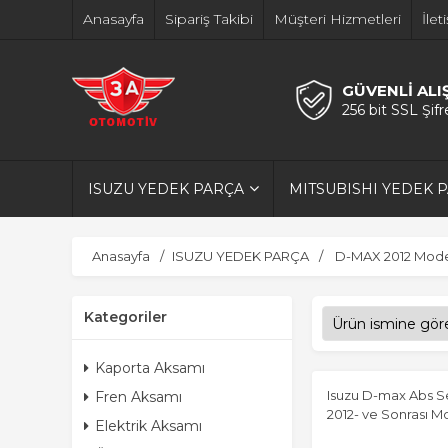
Anasayfa
Sipariş Takibi
Müşteri Hizmetleri
İlet
GÜVENLİ ALI
256 bit SSL Şif
ISUZU YEDEK PARÇA
MITSUBISHI YEDEK 
Anasayfa
ISUZU YEDEK PARÇA
D-MAX 2012 Model
Kategoriler
Kaporta Aksamı
Isuzu D-max Abs 
Fren Aksamı
2012- ve Sonrası M
Elektrik Aksamı