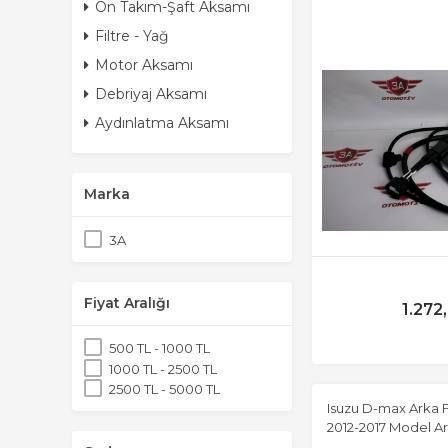
Ön Takım-Şaft Aksamı
Filtre - Yağ
Motor Aksamı
Debriyaj Aksamı
Aydınlatma Aksamı
Marka
3A
Fiyat Aralığı
1.272
500 TL - 1000 TL
1000 TL - 2500 TL
2500 TL - 5000 TL
Isuzu D-max Arka F
2012-2017 Model Ar