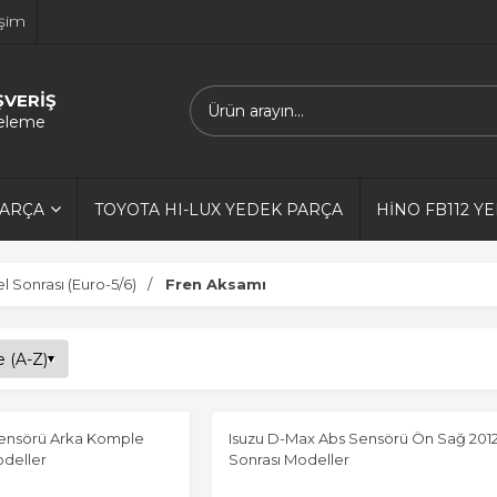
işim
ŞVERİŞ
releme
PARÇA
TOYOTA HI-LUX YEDEK PARÇA
HİNO FB112 Y
 Sonrası (Euro-5/6)
Fren Aksamı
Sensörü Arka Komple
Isuzu D-Max Abs Sensörü Ön Sağ 2012
odeller
Sonrası Modeller