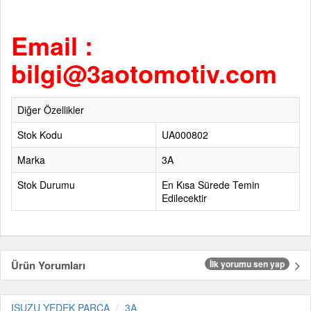
Email :
bilgi@3aotomotiv.com
Diğer Özellikler
Stok Kodu
UA000802
Marka
3A
Stok Durumu
En Kısa Sürede Temin
Edilecektir
Ürün Yorumları
İlk yorumu sen yap
ISUZU YEDEK PARÇA
3A