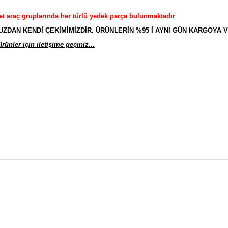
et araç gruplarında her türlü yedek parça bulunmaktadır
AN KENDİ ÇEKİMİMİZDİR. ÜRÜNLERİN %95 İ AYNI GÜN KARGOYA V
ünler için iletişime geçiniz...