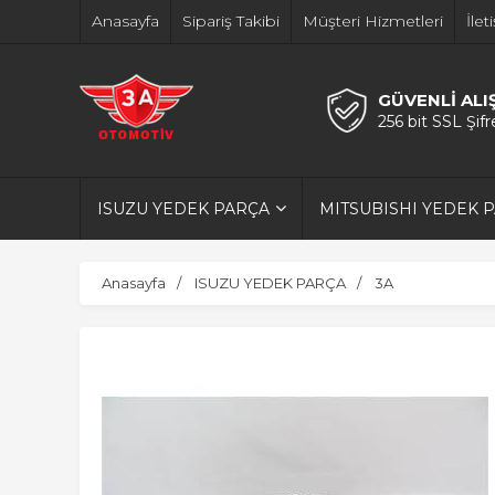
Anasayfa
Sipariş Takibi
Müşteri Hizmetleri
İlet
GÜVENLİ ALI
256 bit SSL Şif
ISUZU YEDEK PARÇA
MITSUBISHI YEDEK 
Anasayfa
ISUZU YEDEK PARÇA
3A