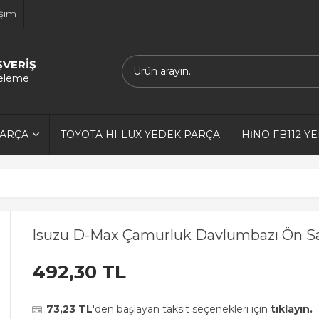
işim
ŞVERİŞ
releme
PARÇA
TOYOTA HI-LUX YEDEK PARÇA
HİNO FB112 Y
Isuzu D-Max Çamurluk Davlumbazı Ön S
492,30 TL
73,23 TL
'den başlayan taksit seçenekleri için
tıklayın.