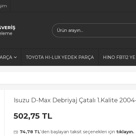
işim
ŞVERİŞ
releme
PARÇA
TOYOTA HI-LUX YEDEK PARÇA
HİNO FB112 Y
Isuzu D-Max Debriyaj Çatalı 1.Kalite 200
502,75 TL
74,78 TL
'den başlayan taksit seçenekleri için
tıklayın.