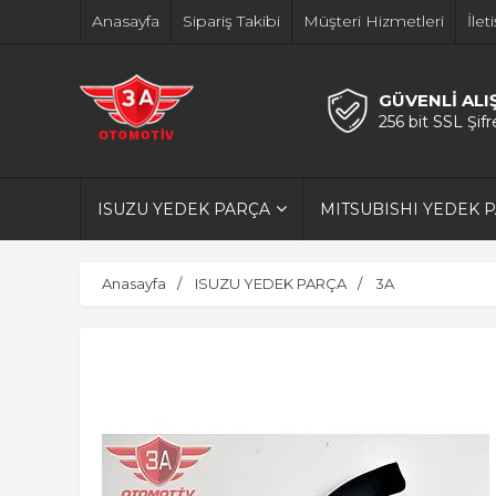
Anasayfa
Sipariş Takibi
Müşteri Hizmetleri
İlet
GÜVENLİ ALI
256 bit SSL Şif
ISUZU YEDEK PARÇA
MITSUBISHI YEDEK 
Anasayfa
ISUZU YEDEK PARÇA
3A