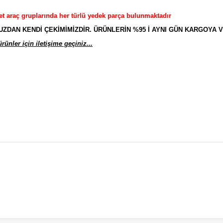
et araç gruplarında her türlü yedek parça bulunmaktadır
AN KENDİ ÇEKİMİMİZDİR. ÜRÜNLERİN %95 İ AYNI GÜN KARGOYA V
ünler için iletişime geçiniz...