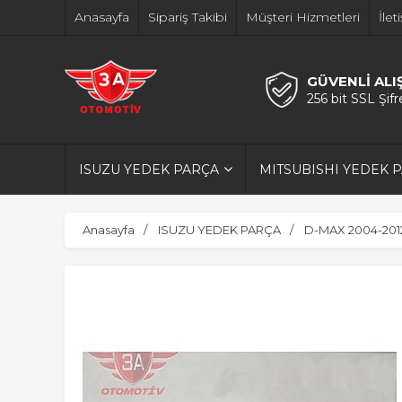
Anasayfa
Sipariş Takibi
Müşteri Hizmetleri
İlet
GÜVENLİ ALI
256 bit SSL Şif
ISUZU YEDEK PARÇA
MITSUBISHI YEDEK 
Anasayfa
ISUZU YEDEK PARÇA
D-MAX 2004-201