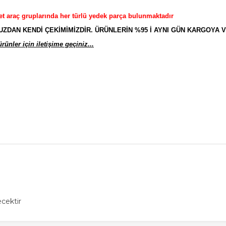
et araç gruplarında her türlü yedek parça bulunmaktadır
AN KENDİ ÇEKİMİMİZDİR. ÜRÜNLERİN %95 İ AYNI GÜN KARGOYA V
ünler için iletişime geçiniz...
cektir