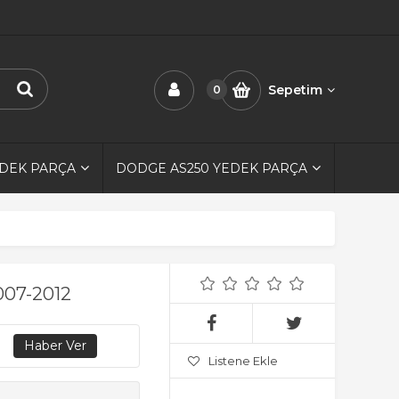
Sepetim
0
EDEK PARÇA
DODGE AS250 YEDEK PARÇA
007-2012
Listene Ekle