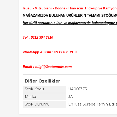
Isuzu - Mitsubishi - Dodge - Hino için Pick-up ve Kamyon
MAĞAZAMIZDA BULUNAN ÜRÜNLERİN TAMAMI STOĞUMUZD
Her türlü sorularınız için ve mağazamızda bulamadıgınız ür
Tel : 0312 394 3910
WhatsApp & Gsm : 0533 498 3910
Email : bilgi@3aotomotiv.com
Diğer Özellikler
Stok Kodu
UA001375
Marka
3A
Stok Durumu
En Kısa Sürede Temin Edile