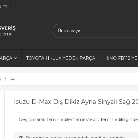
işim
ŞVERİŞ
releme
PARÇA
TOYOTA HI-LUX YEDEK PARÇA
HİNO FB112 Y
2
3A
Isuzu D-Max Dış Dikiz Ayna Sinyali Sağ 2
Geçici olarak temin edilememektedir. Temin edildiğinde