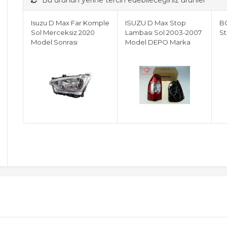
Bu ürünün yerine tercih edebileceğiniz ürünler
Isuzu D Max Far Komple
ISUZU D Max Stop
B
Sol Merceksiz 2020
Lambası Sol 2003-2007
St
Model Sonrası
Model DEPO Marka