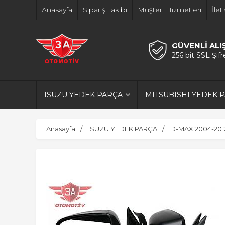
Anasayfa
Sipariş Takibi
Müşteri Hizmetleri
İlet
GÜVENLİ ALI
256 bit SSL Şif
ISUZU YEDEK PARÇA
MITSUBISHI YEDEK 
Anasayfa
ISUZU YEDEK PARÇA
D-MAX 2004-201