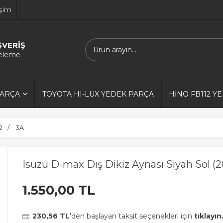
işim
ŞVERİŞ
releme
PARÇA
TOYOTA HI-LUX YEDEK PARÇA
HİNO FB112 Y
2
3A
Isuzu D-max Dış Dikiz Aynası Siyah Sol (
1.550,00 TL
230,56 TL
'den başlayan taksit seçenekleri için
tıklayın