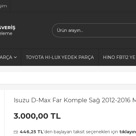
işim
ŞVERİŞ
releme
PARÇA
TOYOTA HI-LUX YEDEK PARÇA
HİNO FB112 Y
Isuzu D-Max Far Komple Sağ 2012-2016 
3.000,00 TL
446,25 TL
'den başlayan taksit seçenekleri için
tıklayın