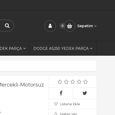
Sepetim
0
EDEK PARÇA
DODGE AS250 YEDEK PARÇA
Mercekli-Motorsuz
Listene Ekle
.
Haber Ver