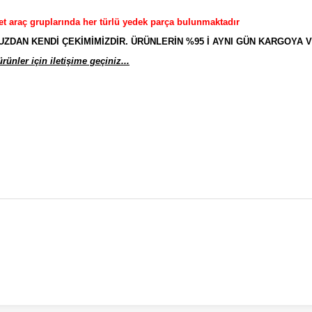
et araç gruplarında her türlü yedek parça bulunmaktadır
AN KENDİ ÇEKİMİMİZDİR. ÜRÜNLERİN %95 İ AYNI GÜN KARGOYA V
ünler için iletişime geçiniz...