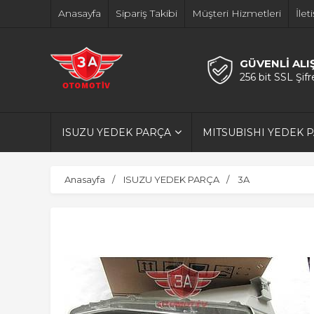
Anasayfa
Sipariş Takibi
Müşteri Hizmetleri
İlet
GÜVENLİ ALI
256 bit SSL Şif
ISUZU YEDEK PARÇA
MITSUBISHI YEDEK 
Anasayfa
ISUZU YEDEK PARÇA
3A