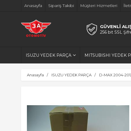
Anasayfa
Sipariş Takibi
Müşteri Hizmetleri
İlet
GÜVENLİ ALI
256 bit SSL Şif
ISUZU YEDEK PARÇA
MITSUBISHI YEDEK 
Anasayfa
ISUZU YEDEK PARÇA
D-MAX 2004-201