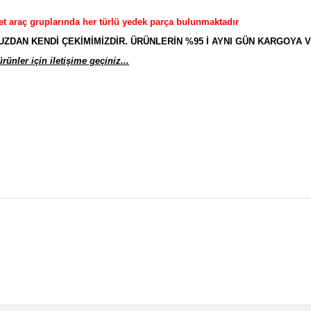
et araç gruplarında her türlü yedek parça bulunmaktadır
AN KENDİ ÇEKİMİMİZDİR. ÜRÜNLERİN %95 İ AYNI GÜN KARGOYA V
ünler için iletişime geçiniz...