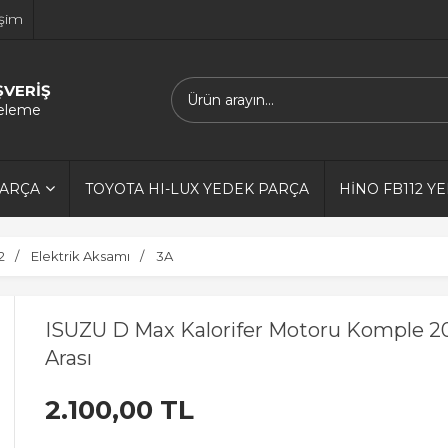
işim
ŞVERİŞ
releme
PARÇA
TOYOTA HI-LUX YEDEK PARÇA
HİNO FB112 Y
2
Elektrik Aksamı
3A
ISUZU D Max Kalorifer Motoru Komple 2
Arası
2.100,00 TL