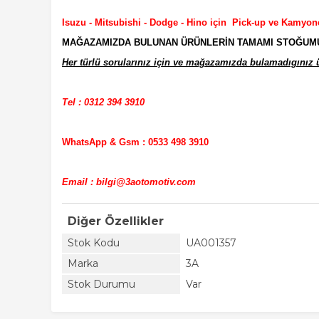
Isuzu - Mitsubishi - Dodge - Hino için Pick-up ve Kamyon
MAĞAZAMIZDA BULUNAN ÜRÜNLERİN TAMAMI STOĞUMUZD
Her türlü sorularınız için ve mağazamızda bulamadıgınız ür
Tel : 0312 394 3910
WhatsApp & Gsm : 0533 498 3910
Email : bilgi@3aotomotiv.com
Diğer Özellikler
Stok Kodu
UA001357
Marka
3A
Stok Durumu
Var