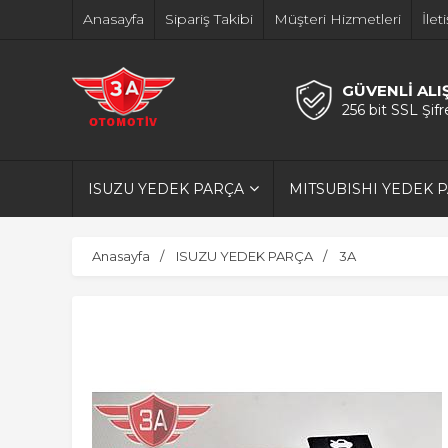
Anasayfa
Sipariş Takibi
Müşteri Hizmetleri
İlet
GÜVENLİ ALI
256 bit SSL Şif
ISUZU YEDEK PARÇA
MITSUBISHI YEDEK 
Anasayfa
ISUZU YEDEK PARÇA
3A