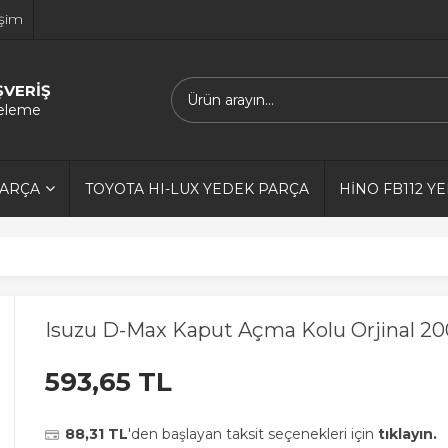
işim
ŞVERİŞ
releme
PARÇA
TOYOTA HI-LUX YEDEK PARÇA
HİNO FB112 Y
Isuzu D-Max Kaput Açma Kolu Orjinal 2
593,65 TL
88,31 TL
'den başlayan taksit seçenekleri için
tıklayın.