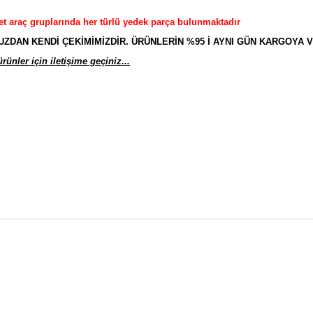
et araç gruplarında her türlü yedek parça bulunmaktadır
AN KENDİ ÇEKİMİMİZDİR. ÜRÜNLERİN %95 İ AYNI GÜN KARGOYA V
ünler için iletişime geçiniz...