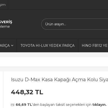
işim
ŞVERİŞ
releme
PARÇA
TOYOTA HI-LUX YEDEK PARÇA
HİNO FB112 Y
Isuzu D-Max Kasa Kapağı Açma Kolu Siy
448,32 TL
66,69 TL
'den başlayan taksit seçenekleri için
tıklayın.