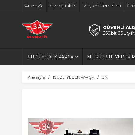
Anasayfa
Sipariş Takibi
Müşteri Hizmetleri
İlet
GÜVENLİ ALI
256 bit SSL Şif
ISUZU YEDEK PARÇA
MITSUBISHI YEDEK 
Anasayfa
ISUZU YEDEK PARÇA
3A