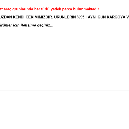
et araç gruplarında her türlü yedek parça bulunmaktadır
AN KENDİ ÇEKİMİMİZDİR. ÜRÜNLERİN %95 İ AYNI GÜN KARGOYA V
ünler için iletişime geçiniz...