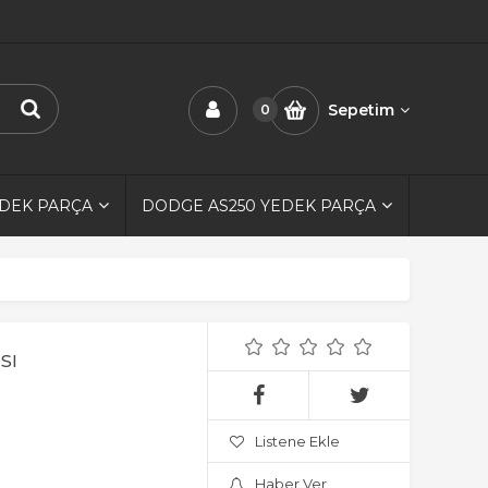
Sepetim
0
EDEK PARÇA
DODGE AS250 YEDEK PARÇA
sı
Listene Ekle
Haber Ver