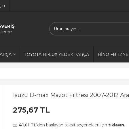
işim
ŞVERİŞ
releme
PARÇA
TOYOTA HI-LUX YEDEK PARÇA
HİNO FB112 Y
Isuzu D-max Mazot Filtresi 2007-2012 Ara
275,67 TL
41,01 TL
'den başlayan taksit seçenekleri için
tıklayın.