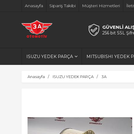
Anasayfa
Sipariş Takibi
Müşteri Hizmetleri
İlet
GÜVENLİ ALI
256 bit SSL Şif
ISUZU YEDEK PARÇA
MITSUBISHI YEDEK 
Anasayfa
ISUZU YEDEK PARÇA
3A