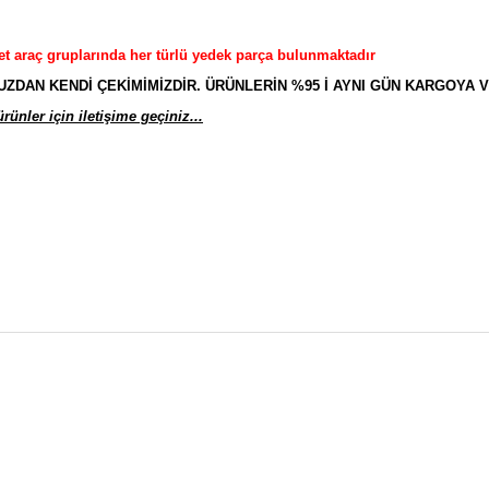
et araç gruplarında her türlü yedek parça bulunmaktadır
AN KENDİ ÇEKİMİMİZDİR. ÜRÜNLERİN %95 İ AYNI GÜN KARGOYA V
ünler için iletişime geçiniz...