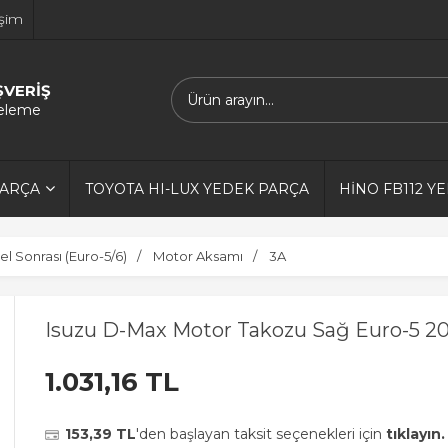
işim
ŞVERİŞ
releme
PARÇA
TOYOTA HI-LUX YEDEK PARÇA
HİNO FB112 Y
 Sonrası (Euro-5/6)
Motor Aksamı
3A
Isuzu D-Max Motor Takozu Sağ Euro-5 2
1.031,16 TL
153,39 TL
'den başlayan taksit seçenekleri için
tıklayın.