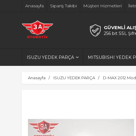
Anasayfa
Sipariş Takibi
Müşteri Hizmetleri
İlet
GÜVENLİ ALI
256 bit SSL Şif
ISUZU YEDEK PARÇA
MITSUBISHI YEDEK 
Anasayfa
ISUZU YEDEK PARÇA
D-MAX 2012 Model