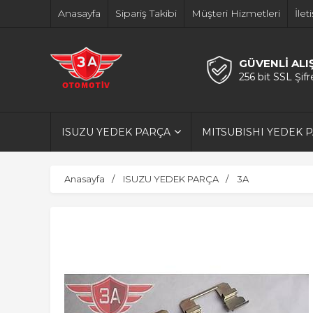
Anasayfa
Sipariş Takibi
Müşteri Hizmetleri
İlet
GÜVENLİ ALI
256 bit SSL Şif
ISUZU YEDEK PARÇA
MITSUBISHI YEDEK 
Anasayfa
ISUZU YEDEK PARÇA
3A