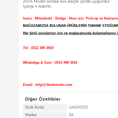
2004 Model sonrası 4x4 araçlar içinde uygundur
İçeriği 4 Adettir.
Isuzu - Mitsubishi - Dodge - Hino için Pick-up ve Kamyon
MAĞAZAMIZDA BULUNAN ÜRÜNLERİN TAMAMI STOĞUMUZD
Her türlü sorularınız için ve mağazamızda bulamadıgınız ür
Tel : 0312 394 3910
WhatsApp & Gsm : 0533 498 3910
Email : bilgi@3aotomotiv.com
Diğer Özellikler
Stok Kodu
UA000513
Marka
3A