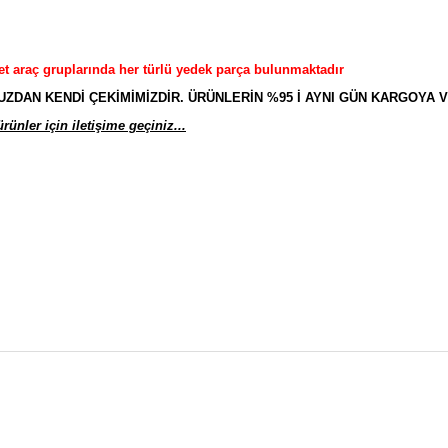
et araç gruplarında her türlü yedek parça bulunmaktadır
AN KENDİ ÇEKİMİMİZDİR. ÜRÜNLERİN %95 İ AYNI GÜN KARGOYA V
ünler için iletişime geçiniz...