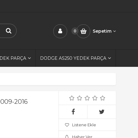
Sepetim
0
EDEK PARÇA
DODGE AS250 YEDEK PARÇA
2009-2016
Listene Ekle
Haber Ver