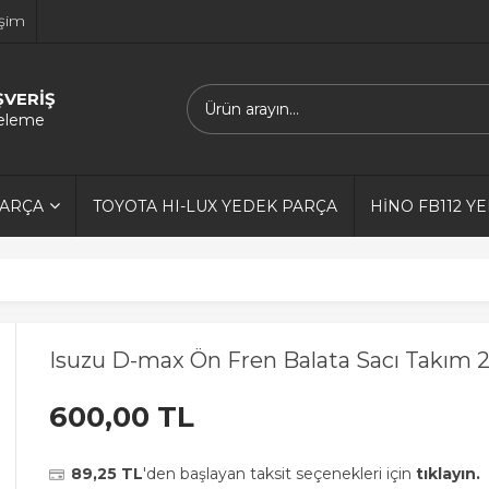
işim
ŞVERİŞ
releme
PARÇA
TOYOTA HI-LUX YEDEK PARÇA
HİNO FB112 Y
Isuzu D-max Ön Fren Balata Sacı Takım 
600,00 TL
89,25 TL
'den başlayan taksit seçenekleri için
tıklayın.