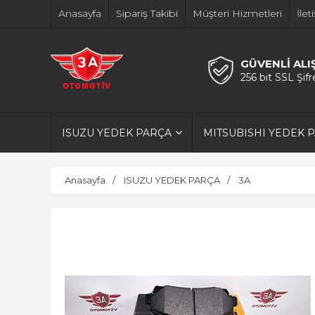
Anasayfa
Sipariş Takibi
Müşteri Hizmetleri
İlet
GÜVENLİ ALI
256 bit SSL Şif
ISUZU YEDEK PARÇA
MITSUBISHI YEDEK 
Anasayfa
ISUZU YEDEK PARÇA
3A