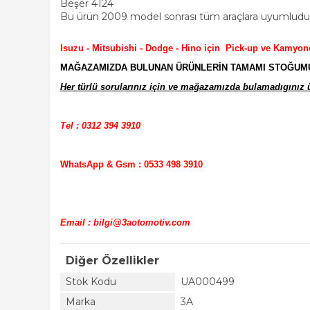
Beşer 4124
Bu ürün 2009 model sonrası tüm araçlara uyumludur 
Isuzu - Mitsubishi - Dodge - Hino için Pick-up ve Kamyon
MAĞAZAMIZDA BULUNAN ÜRÜNLERİN TAMAMI STOĞUMUZD
Her türlü sorularınız için ve mağazamızda bulamadıgınız ür
Tel : 0312 394 3910
WhatsApp & Gsm : 0533 498 3910
Email : bilgi@3aotomotiv.com
Diğer Özellikler
Stok Kodu
UA000499
Marka
3A