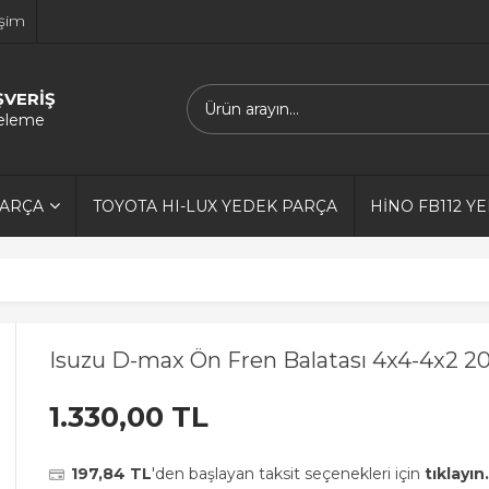
işim
ŞVERİŞ
releme
PARÇA
TOYOTA HI-LUX YEDEK PARÇA
HİNO FB112 Y
Isuzu D-max Ön Fren Balatası 4x4-4x2 
1.330,00 TL
197,84 TL
'den başlayan taksit seçenekleri için
tıklayın.