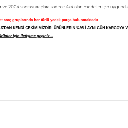
ve 2004 sonrası araçlara sadece 4x4 olan modeller için uygundu
et araç gruplarında her türlü yedek parça bulunmaktadır
AN KENDİ ÇEKİMİMİZDİR. ÜRÜNLERİN %95 İ AYNI GÜN KARGOYA V
ünler için iletişime geçiniz...