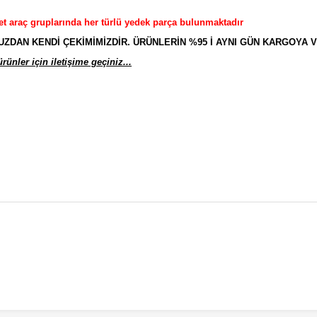
et araç gruplarında her türlü yedek parça bulunmaktadır
AN KENDİ ÇEKİMİMİZDİR. ÜRÜNLERİN %95 İ AYNI GÜN KARGOYA V
ünler için iletişime geçiniz...