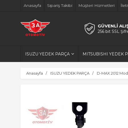
Anasayfa
Sipariş Takibi
Müşteri Hizmetleri
İlet
GÜVENLİ ALI
256 bit SSL Şif
ISUZU YEDEK PARÇA
MITSUBISHI YEDEK 
Anasayfa
ISUZU YEDEK PARÇA
D-MAX 2012 Model