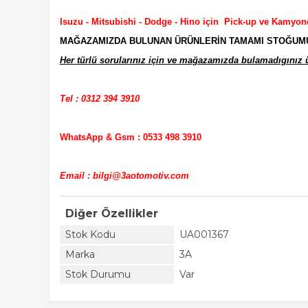
Isuzu - Mitsubishi - Dodge - Hino için Pick-up ve Kamyon
MAĞAZAMIZDA BULUNAN ÜRÜNLERİN TAMAMI STOĞUMUZD
Her türlü sorularınız için ve mağazamızda bulamadıgınız ür
Tel : 0312 394 3910
WhatsApp & Gsm : 0533 498 3910
Email : bilgi@3aotomotiv.com
Diğer Özellikler
Stok Kodu
UA001367
Marka
3A
Stok Durumu
Var