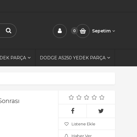
Sepetim
0
EDEK PARÇA
DODGE AS250 YEDEK PARÇA
Sonrası
Listene Ekle
Haber Ver