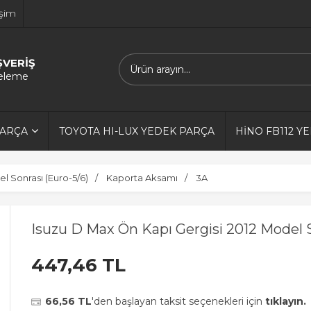
işim
ŞVERİŞ
releme
PARÇA
TOYOTA HI-LUX YEDEK PARÇA
HİNO FB112 Y
 Sonrası (Euro-5/6)
Kaporta Aksamı
3A
Isuzu D Max Ön Kapı Gergisi 2012 Model 
447,46 TL
66,56 TL
'den başlayan taksit seçenekleri için
tıklayın.