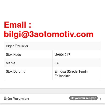
Email :
bilgi@3aotomotiv.com
Diğer Özellikler
Stok Kodu
UA001247
Marka
3A
Stok Durumu
En Kısa Sürede Temin
Edilecektir
Ürün Yorumları
İlk yorumu sen yap