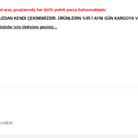
et araç gruplarında her türlü yedek parça bulunmaktadır
AN KENDİ ÇEKİMİMİZDİR. ÜRÜNLERİN %95 İ AYNI GÜN KARGOYA V
ünler için iletişime geçiniz...
cektir