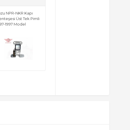
uzu NPR-NKR Kapı
nteşesi Üst Tek Pimli
87-1997 Model