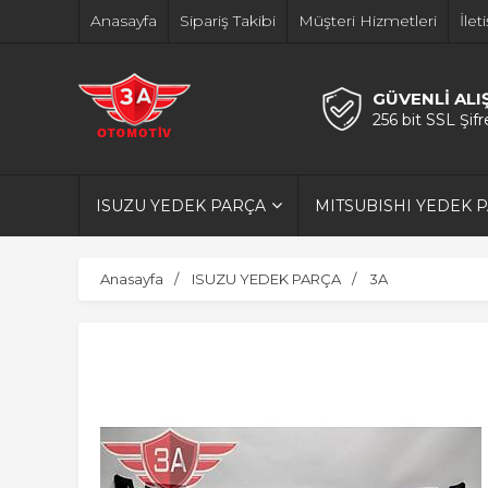
Anasayfa
Sipariş Takibi
Müşteri Hizmetleri
İlet
GÜVENLİ ALI
256 bit SSL Şif
ISUZU YEDEK PARÇA
MITSUBISHI YEDEK 
Anasayfa
ISUZU YEDEK PARÇA
3A