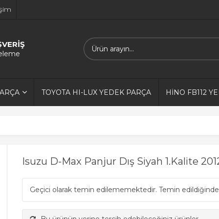
işim
ŞVERİŞ
releme
PARÇA
TOYOTA HI-LUX YEDEK PARÇA
HİNO FB112 Y
Isuzu D-Max Panjur Dış Siyah 1.Kalite 20
Geçici olarak temin edilememektedir. Temin edildiğinde