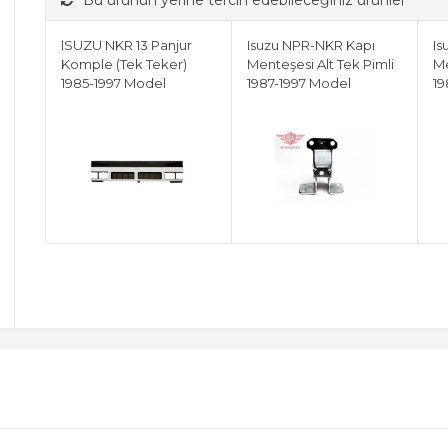
Bu ürünün yerine tercih edebileceğiniz ürünler
ISUZU NKR 13 Panjur
Isuzu NPR-NKR Kapı
Is
Komple (Tek Teker)
Menteşesi Alt Tek Pimli
Me
1985-1997 Model
1987-1997 Model
19