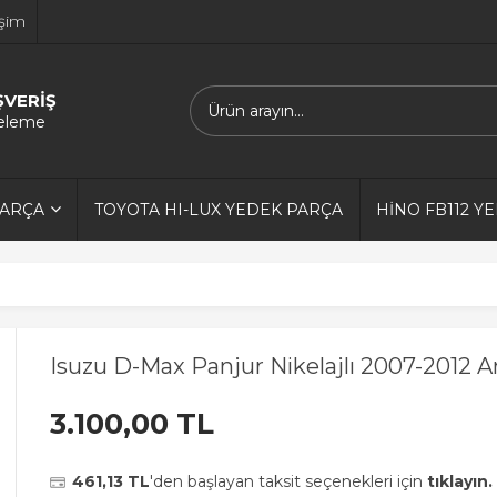
işim
ŞVERİŞ
releme
PARÇA
TOYOTA HI-LUX YEDEK PARÇA
HİNO FB112 Y
Isuzu D-Max Panjur Nikelajlı 2007-2012 Ara
3.100,00 TL
461,13 TL
'den başlayan taksit seçenekleri için
tıklayın.