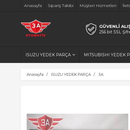
Anasayfa
Sipariş Takibi
Müşteri Hizmetleri
İlet
GÜVENLİ ALI
256 bit SSL Şif
ISUZU YEDEK PARÇA
MITSUBISHI YEDEK 
Anasayfa
ISUZU YEDEK PARÇA
3A