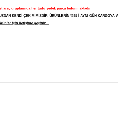
et araç gruplarında her türlü yedek parça bulunmaktadır
AN KENDİ ÇEKİMİMİZDİR. ÜRÜNLERİN %95 İ AYNI GÜN KARGOYA V
ünler için iletişime geçiniz...