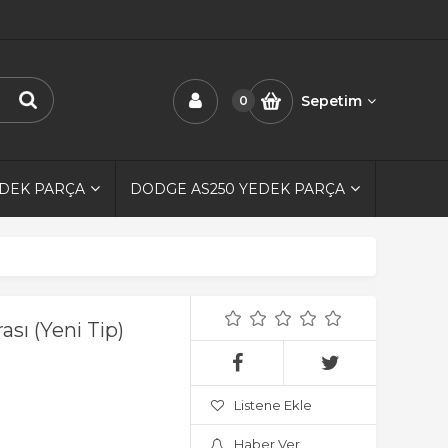
Sepetim
0
EDEK PARÇA
DODGE AS250 YEDEK PARÇA
sı (Yeni Tip)
Listene Ekle
Haber Ver