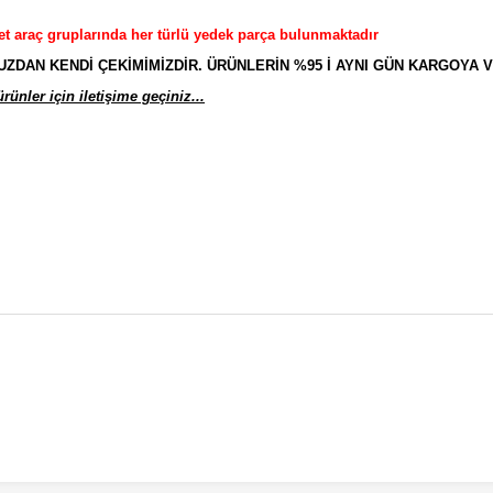
et araç gruplarında her türlü yedek parça bulunmaktadır
AN KENDİ ÇEKİMİMİZDİR. ÜRÜNLERİN %95 İ AYNI GÜN KARGOYA V
ünler için iletişime geçiniz...