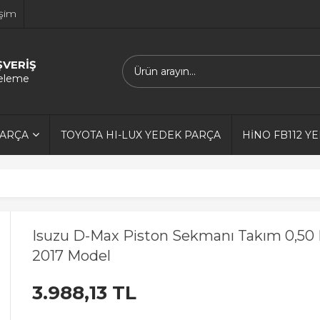
işim
ŞVERİŞ
releme
PARÇA
TOYOTA HI-LUX YEDEK PARÇA
HİNO FB112 Y
Isuzu D-Max Piston Sekmanı Takım 0,50
2017 Model
3.988,13 TL