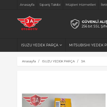
Anasayfa
Sipariş Takibi
Müşteri Hizmetleri
İlet
GÜVENLİ ALI
256 bit SSL Şif
ISUZU YEDEK PARÇA
MITSUBISHI YEDEK 
Anasayfa
ISUZU YEDEK PARÇA
3A