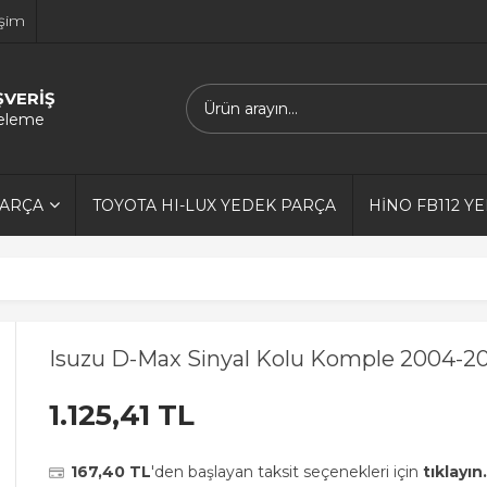
işim
ŞVERİŞ
releme
PARÇA
TOYOTA HI-LUX YEDEK PARÇA
HİNO FB112 Y
Isuzu D-Max Sinyal Kolu Komple 2004-2
1.125,41 TL
167,40 TL
'den başlayan taksit seçenekleri için
tıklayın.