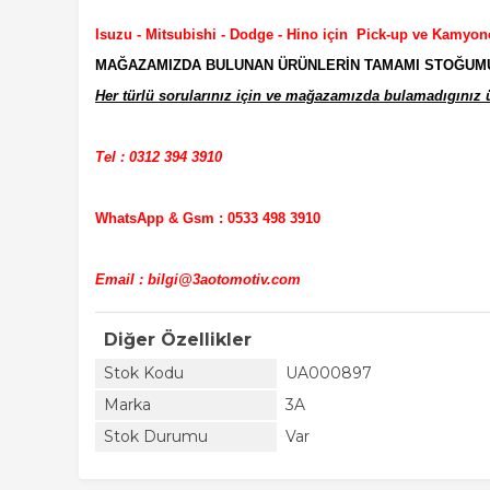
Isuzu - Mitsubishi - Dodge - Hino için Pick-up ve Kamyon
MAĞAZAMIZDA BULUNAN ÜRÜNLERİN TAMAMI STOĞUMUZD
Her türlü sorularınız için ve mağazamızda bulamadıgınız ür
Tel : 0312 394 3910
WhatsApp & Gsm : 0533 498 3910
Email : bilgi@3aotomotiv.com
Diğer Özellikler
Stok Kodu
UA000897
Marka
3A
Stok Durumu
Var