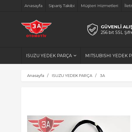
Anasayfa
Sipariş Takibi
Müşteri Hizmetleri
İlet
GÜVENLİ ALI
256 bit SSL Şif
ISUZU YEDEK PARÇA
MITSUBISHI YEDEK 
Anasayfa
ISUZU YEDEK PARÇA
3A