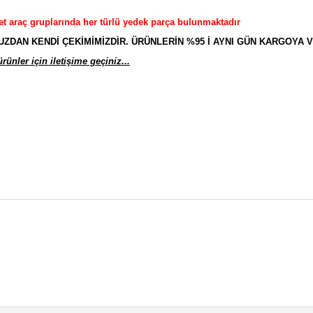
et araç gruplarında her türlü yedek parça bulunmaktadır
AN KENDİ ÇEKİMİMİZDİR. ÜRÜNLERİN %95 İ AYNI GÜN KARGOYA V
ünler için iletişime geçiniz...