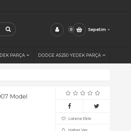
Sepetim
0
EDEK PARÇA
DODGE AS250 YEDEK PARÇA
007 Model
Listene Ekle
Haber Ver