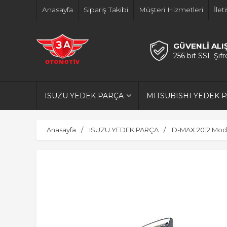
Anasayfa
Sipariş Takibi
Müşteri Hizmetleri
İlet
GÜVENLİ ALI
256 bit SSL Şif
ISUZU YEDEK PARÇA
MITSUBISHI YEDEK 
Anasayfa
ISUZU YEDEK PARÇA
D-MAX 2012 Model