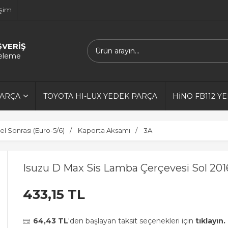
işim
ŞVERİŞ
releme
PARÇA
TOYOTA HI-LUX YEDEK PARÇA
HİNO FB112 Y
 Sonrası (Euro-5/6)
Kaporta Aksamı
3A
Isuzu D Max Sis Lamba Çerçevesi Sol 20
433,15 TL
64,43 TL
'den başlayan taksit seçenekleri için
tıklayın.