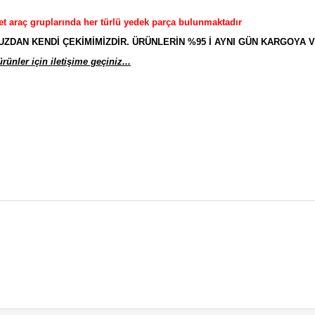
et araç gruplarında her türlü yedek parça bulunmaktadır
AN KENDİ ÇEKİMİMİZDİR. ÜRÜNLERİN %95 İ AYNI GÜN KARGOYA V
ünler için iletişime geçiniz...