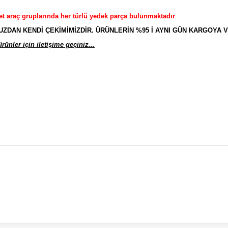
et araç gruplarında her türlü yedek parça bulunmaktadır
AN KENDİ ÇEKİMİMİZDİR. ÜRÜNLERİN %95 İ AYNI GÜN KARGOYA V
ünler için iletişime geçiniz...