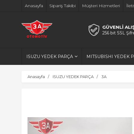
Anasayfa
Sipariş Takibi
Müşteri Hizmetleri
İlet
GÜVENLİ ALI
256 bit SSL Şif
ISUZU YEDEK PARÇA
MITSUBISHI YEDEK 
Anasayfa
ISUZU YEDEK PARÇA
3A