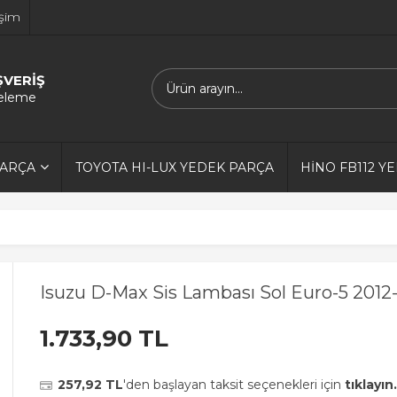
işim
ŞVERİŞ
releme
PARÇA
TOYOTA HI-LUX YEDEK PARÇA
HİNO FB112 Y
Isuzu D-Max Sis Lambası Sol Euro-5 2012
1.733,90 TL
257,92 TL
'den başlayan taksit seçenekleri için
tıklayın.