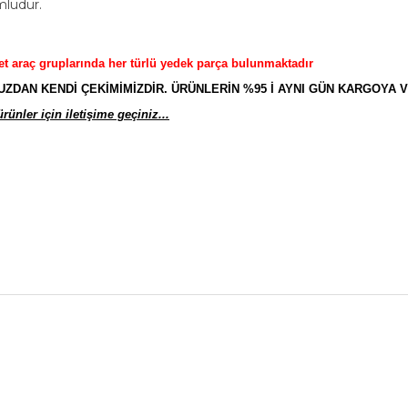
mludur.
et araç gruplarında her türlü yedek parça bulunmaktadır
AN KENDİ ÇEKİMİMİZDİR. ÜRÜNLERİN %95 İ AYNI GÜN KARGOYA V
ünler için iletişime geçiniz...