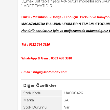
D_max Üst tabla fişeği 4x4 bütün modeller için uyu
1 ADET FİYATIDIR.
Isuzu - Mitsubishi - Dodge - Hino için Pick-up ve Kamyon
MAĞAZAMIZDA BULUNAN ÜRÜNLERİN TAMAMI STOĞUMUZD
Her türlü sorularınız için ve mağazamızda bulamadıgınız ür
Tel : 0312 394 3910
WhatsApp & Gsm : 0533 498 3910
Email : bilgi@3aotomotiv.com
Diğer Özellikler
Stok Kodu
UA000426
Marka
3A
Stok Durumu
Var