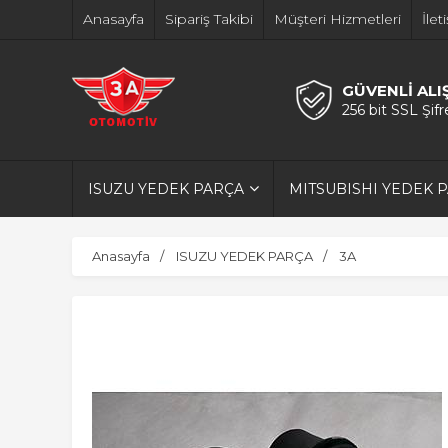
Anasayfa
Sipariş Takibi
Müşteri Hizmetleri
İlet
GÜVENLİ ALI
256 bit SSL Şif
ISUZU YEDEK PARÇA
MITSUBISHI YEDEK 
Anasayfa
ISUZU YEDEK PARÇA
3A