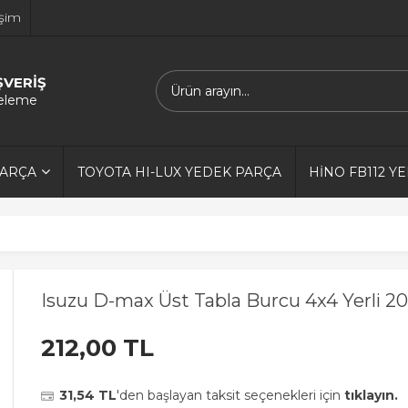
işim
ŞVERİŞ
releme
PARÇA
TOYOTA HI-LUX YEDEK PARÇA
HİNO FB112 Y
Isuzu D-max Üst Tabla Burcu 4x4 Yerli 2
212,00 TL
31,54 TL
'den başlayan taksit seçenekleri için
tıklayın.