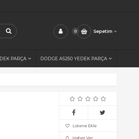
Sepetim
0
EDEK PARÇA
DODGE AS250 YEDEK PARÇA
Listene Ekle
Haber Ver