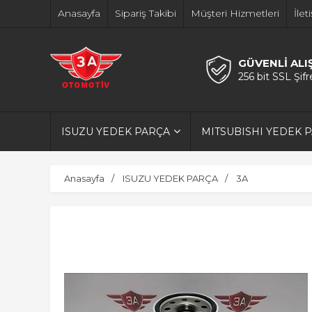
Anasayfa
Sipariş Takibi
Müşteri Hizmetleri
İlet
GÜVENLİ ALI
256 bit SSL Şif
ISUZU YEDEK PARÇA
MITSUBISHI YEDEK 
Anasayfa
ISUZU YEDEK PARÇA
3A