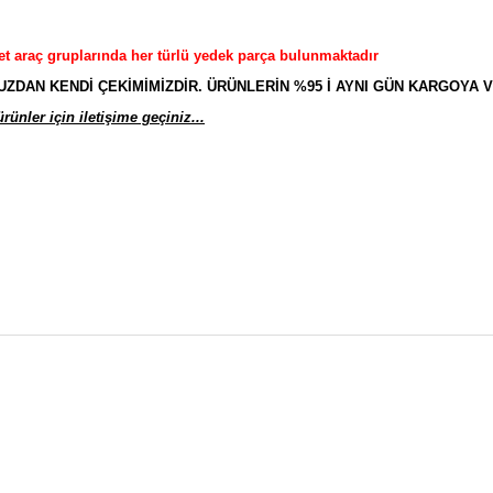
et araç gruplarında her türlü yedek parça bulunmaktadır
AN KENDİ ÇEKİMİMİZDİR. ÜRÜNLERİN %95 İ AYNI GÜN KARGOYA V
ünler için iletişime geçiniz...