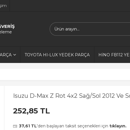
işim
ŞVERİŞ
releme
PARÇA
TOYOTA HI-LUX YEDEK PARÇA
HİNO FB112 Y
Isuzu D-Max Z Rot 4x2 Sağ/Sol 2012 Ve S
252,85 TL
37,61 TL
'den başlayan taksit seçenekleri için
tıklayın.