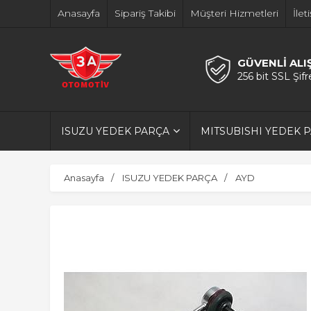
Anasayfa
Sipariş Takibi
Müşteri Hizmetleri
İlet
GÜVENLİ ALI
256 bit SSL Şif
ISUZU YEDEK PARÇA
MITSUBISHI YEDEK 
Anasayfa
ISUZU YEDEK PARÇA
AYD