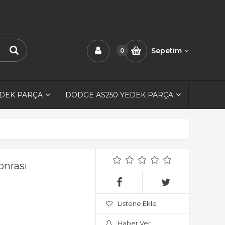
Sepetim
0
EDEK PARÇA
DODGE AS250 YEDEK PARÇA
onrası
Listene Ekle
Haber Ver