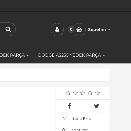
Sepetim
0
EDEK PARÇA
DODGE AS250 YEDEK PARÇA
Listene Ekle
Haber Ver