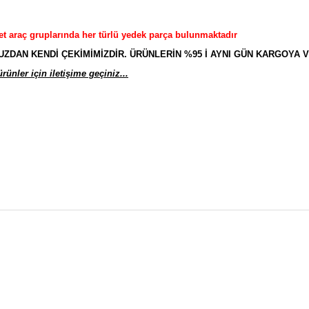
et araç gruplarında her türlü yedek parça bulunmaktadır
AN KENDİ ÇEKİMİMİZDİR. ÜRÜNLERİN %95 İ AYNI GÜN KARGOYA V
ünler için iletişime geçiniz...