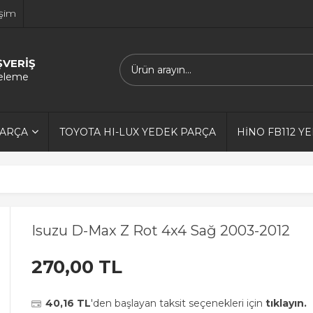
işim
ŞVERİŞ
releme
PARÇA
TOYOTA HI-LUX YEDEK PARÇA
HİNO FB112 Y
Isuzu D-Max Z Rot 4x4 Sağ 2003-2012
270,00 TL
40,16 TL
'den başlayan taksit seçenekleri için
tıklayın.