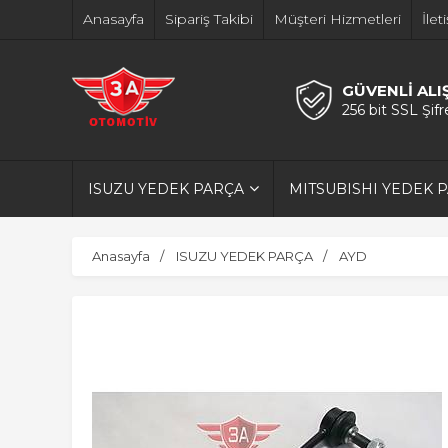
Anasayfa
Sipariş Takibi
Müşteri Hizmetleri
İlet
GÜVENLİ ALI
256 bit SSL Şif
ISUZU YEDEK PARÇA
MITSUBISHI YEDEK 
Anasayfa
ISUZU YEDEK PARÇA
AYD