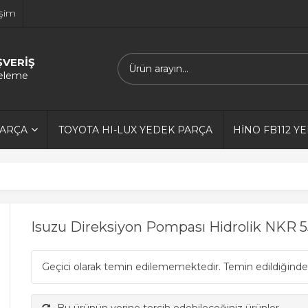
işim
ŞVERİŞ
releme
PARÇA
TOYOTA HI-LUX YEDEK PARÇA
HİNO FB112 Y
Isuzu Direksiyon Pompası Hidrolik NKR 5
Geçici olarak temin edilememektedir. Temin edildiğinde