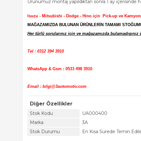
Ürünümüz montaj yapıldıktan sonra 1 ay içerisinde he
Isuzu - Mitsubishi - Dodge - Hino için Pick-up ve Kamyon
MAĞAZAMIZDA BULUNAN ÜRÜNLERİN TAMAMI STOĞUMUZD
Her türlü sorularınız için ve mağazamızda bulamadıgınız ür
Tel : 0312 394 3910
WhatsApp & Gsm : 0533 498 3910
Email : bilgi@3aotomotiv.com
Diğer Özellikler
Stok Kodu
UA000400
Marka
3A
Stok Durumu
En Kısa Sürede Temin Edile