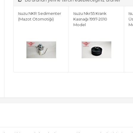
Bu ürünün yerine tercih edebileceğiniz ürünler
Isuzu NKR Sedimenter
Isuzu Nkr55 Krank
Is
(Mazot Otomotiği)
Kasnağı 1997-2010
Üs
Model
M