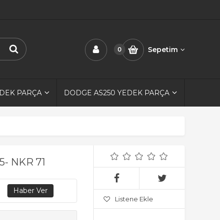
Sepetim
0
EDEK PARÇA
DODGE AS250 YEDEK PARÇA
5- NKR 71
Listene Ekle