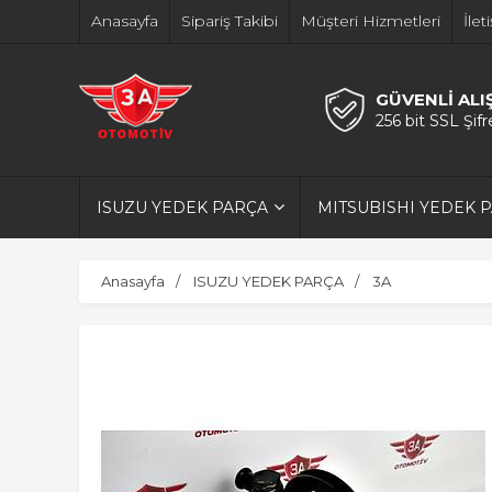
Anasayfa
Sipariş Takibi
Müşteri Hizmetleri
İlet
GÜVENLİ ALI
256 bit SSL Şif
ISUZU YEDEK PARÇA
MITSUBISHI YEDEK 
Anasayfa
ISUZU YEDEK PARÇA
3A