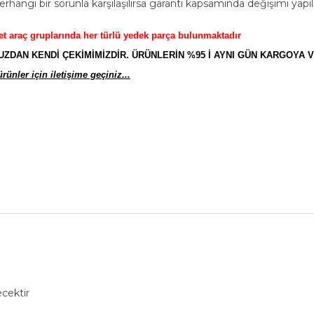
rhangi bir sorunla karşılaşılırsa garanti kapsamında değişimi yapı
et araç gruplarında her türlü yedek parça bulunmaktadır
AN KENDİ ÇEKİMİMİZDİR. ÜRÜNLERİN %95 İ AYNI GÜN KARGOYA V
ünler için iletişime geçiniz...
cektir