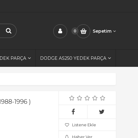
Sepetim
0
EDEK PARÇA
DODGE AS250 YEDEK PARÇA
1988-1996 )
Listene Ekle
Haber Ver