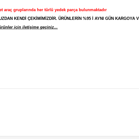
et araç gruplarında her türlü yedek parça bulunmaktadır
AN KENDİ ÇEKİMİMİZDİR. ÜRÜNLERİN %95 İ AYNI GÜN KARGOYA V
ünler için iletişime geçiniz...