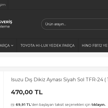
işim
ŞVERİŞ
releme
PARÇA
TOYOTA HI-LUX YEDEK PARÇA
HİNO FB112 Y
Isuzu Dış Dikiz Aynası Siyah Sol TFR-24 ( 
470,00 TL
69,91 TL
'den başlayan taksit seçenekleri için
tıklayın.