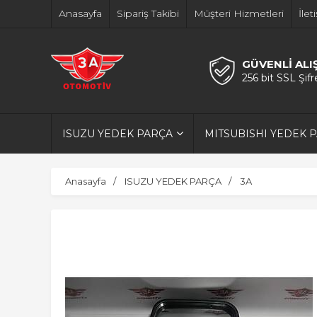
Anasayfa
Sipariş Takibi
Müşteri Hizmetleri
İlet
GÜVENLİ ALI
256 bit SSL Şif
ISUZU YEDEK PARÇA
MITSUBISHI YEDEK 
Anasayfa
ISUZU YEDEK PARÇA
3A