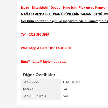
Isuzu - Mitsubishi - Dodge - Hino için Pick-up ve Kamyon
MAĞAZAMIZDA BULUNAN ÜRÜNLERİN TAMAMI STOĞUMUZD
Her türlü sorularınız için ve mağazamızda bulamadıgınız ür
Tel : 0312 394 3910
WhatsApp & Gsm : 0533 498 3910
Email : bilgi@3aotomotiv.com
Diğer Özellikler
Stok Kodu
UA001258
Marka
3A
Stok Durumu
Var