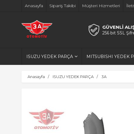
Anasayfa
Sipariş Takibi
Müşteri Hizmetleri
İlet
GÜVENLİ ALI
256 bit SSL Şif
ISUZU YEDEK PARÇA
MITSUBISHI YEDEK 
Anasayfa
ISUZU YEDEK PARÇA
3A