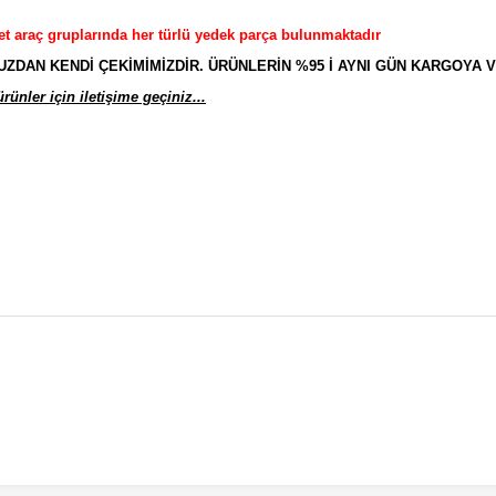
et araç gruplarında her türlü yedek parça bulunmaktadır
AN KENDİ ÇEKİMİMİZDİR. ÜRÜNLERİN %95 İ AYNI GÜN KARGOYA V
ünler için iletişime geçiniz...