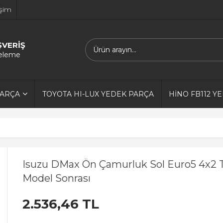
işim
ŞVERİŞ
releme
PARÇA
TOYOTA HI-LUX YEDEK PARÇA
HİNO FB112 Y
Isuzu DMax Ön Çamurluk Sol Euro5 4x2 
Model Sonrası
2.536,46 TL