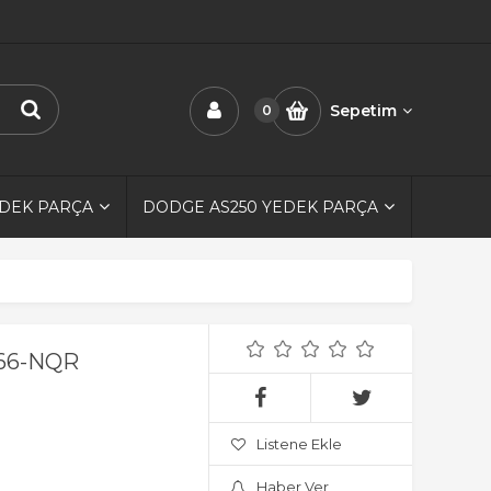
Sepetim
0
EDEK PARÇA
DODGE AS250 YEDEK PARÇA
pr66-NQR
Listene Ekle
Haber Ver