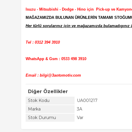
Isuzu - Mitsubishi - Dodge - Hino için Pick-up ve Kamyon
MAĞAZAMIZDA BULUNAN ÜRÜNLERİN TAMAMI STOĞUMUZD
Her türlü sorularınız için ve mağazamızda bulamadıgınız ür
Tel : 0312 394 3910
WhatsApp & Gsm : 0533 498 3910
Email : bilgi@3aotomotiv.com
Diğer Özellikler
Stok Kodu
UA001217
Marka
3A
Stok Durumu
Var