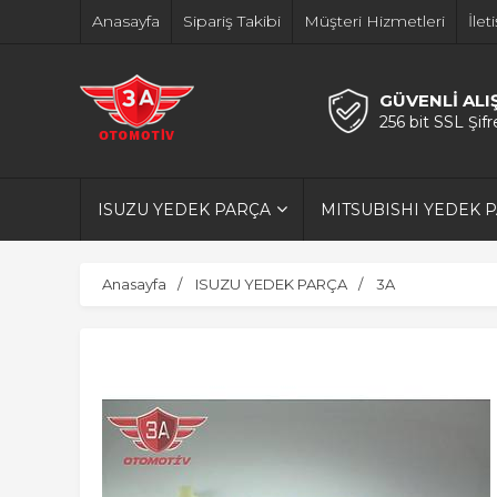
Anasayfa
Sipariş Takibi
Müşteri Hizmetleri
İlet
GÜVENLİ ALI
256 bit SSL Şif
ISUZU YEDEK PARÇA
MITSUBISHI YEDEK 
Anasayfa
ISUZU YEDEK PARÇA
3A