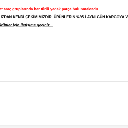
et araç gruplarında her türlü yedek parça bulunmaktadır
AN KENDİ ÇEKİMİMİZDİR. ÜRÜNLERİN %95 İ AYNI GÜN KARGOYA V
ünler için iletişime geçiniz...