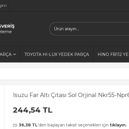
işim
ŞVERİŞ
releme
PARÇA
TOYOTA HI-LUX YEDEK PARÇA
HİNO FB112 Y
Isuzu Far Altı Çıtası Sol Orjinal Nkr55-N
244,54 TL
36,38 TL
'den başlayan taksit seçenekleri için
tıklayın.