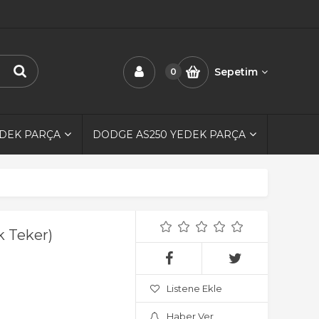
Sepetim
0
EDEK PARÇA
DODGE AS250 YEDEK PARÇA
k Teker)
Listene Ekle
Haber Ver