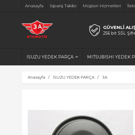
Anasayfa
Sipariş Takibi
Müşteri Hizmetleri
İlet
GÜVENLİ ALI
256 bit SSL Şif
ISUZU YEDEK PARÇA
MITSUBISHI YEDEK 
Anasayfa
ISUZU YEDEK PARÇA
3A