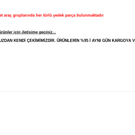
et araç gruplarında her türlü yedek parça bulunmaktadır
ünler için iletişime geçiniz...
AN KENDİ ÇEKİMİMİZDİR. ÜRÜNLERİN %95 İ AYNI GÜN KARGOYA V