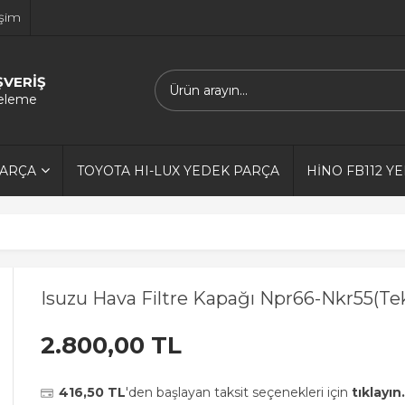
işim
ŞVERİŞ
releme
PARÇA
TOYOTA HI-LUX YEDEK PARÇA
HİNO FB112 Y
Isuzu Hava Filtre Kapağı Npr66-Nkr55(Te
2.800,00 TL
416,50 TL
'den başlayan taksit seçenekleri için
tıklayın.