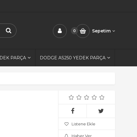
Sepetim
0
EDEK PARÇA
DODGE AS250 YEDEK PARÇA
Listene Ekle
Haber Ver