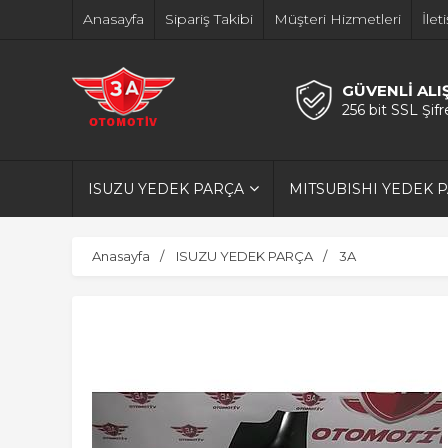
Anasayfa
Sipariş Takibi
Müşteri Hizmetleri
İlet
GÜVENLİ ALI
256 bit SSL Şif
ISUZU YEDEK PARÇA
MITSUBISHI YEDEK 
Anasayfa
ISUZU YEDEK PARÇA
3A