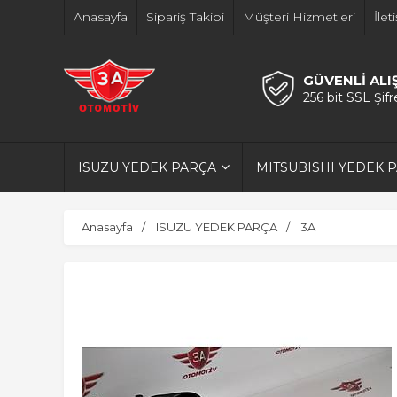
Anasayfa
Sipariş Takibi
Müşteri Hizmetleri
İlet
GÜVENLİ ALI
256 bit SSL Şif
ISUZU YEDEK PARÇA
MITSUBISHI YEDEK 
Anasayfa
ISUZU YEDEK PARÇA
3A