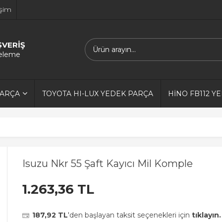
işim
ŞVERİŞ
releme
PARÇA
TOYOTA HI-LUX YEDEK PARÇA
HİNO FB112 Y
Isuzu Nkr 55 Şaft Kayıcı Mil Komple
1.263,36 TL
187,92 TL
'den başlayan taksit seçenekleri için
tıklayın.