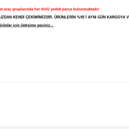
et araç gruplarında her türlü yedek parça bulunmaktadır
AN KENDİ ÇEKİMİMİZDİR. ÜRÜNLERİN %95 İ AYNI GÜN KARGOYA V
ünler için iletişime geçiniz...