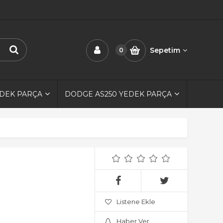
Sepetim
0
EDEK PARÇA
DODGE AS250 YEDEK PARÇA
Listene Ekle
Haber Ver