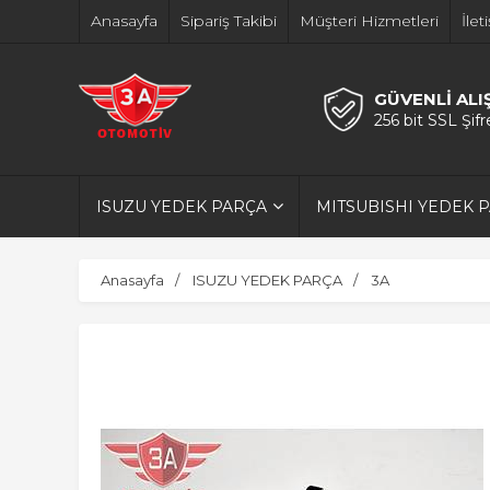
Anasayfa
Sipariş Takibi
Müşteri Hizmetleri
İlet
GÜVENLİ ALI
256 bit SSL Şif
ISUZU YEDEK PARÇA
MITSUBISHI YEDEK 
Anasayfa
ISUZU YEDEK PARÇA
3A