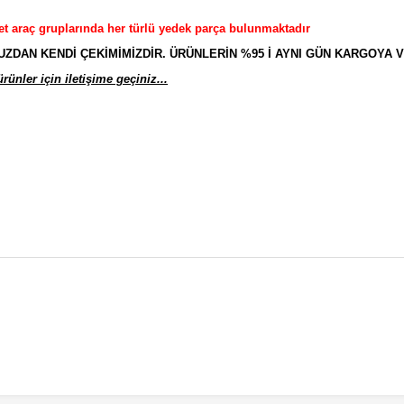
et araç gruplarında her türlü yedek parça bulunmaktadır
AN KENDİ ÇEKİMİMİZDİR. ÜRÜNLERİN %95 İ AYNI GÜN KARGOYA V
ünler için iletişime geçiniz...