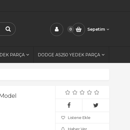
Sepetim
0
EDEK PARÇA
DODGE AS250 YEDEK PARÇA
 Model
Listene Ekle
Haber Ver