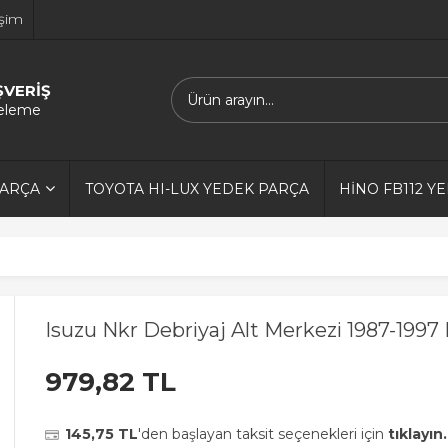
işim
ŞVERİŞ
releme
PARÇA
TOYOTA HI-LUX YEDEK PARÇA
HİNO FB112 Y
Isuzu Nkr Debriyaj Alt Merkezi 1987-1997
979,82 TL
145,75 TL
'den başlayan taksit seçenekleri için
tıklayın.