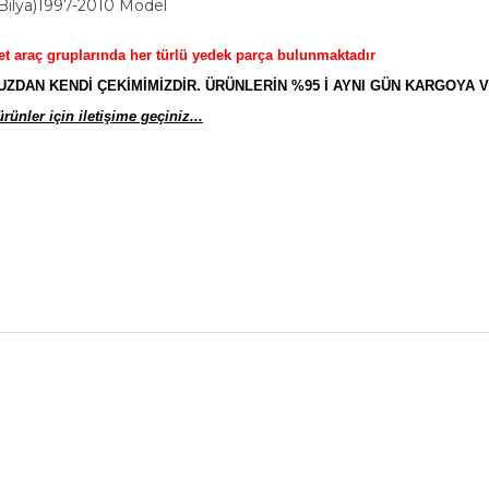
Bilya)1997-2010 Model
et araç gruplarında her türlü yedek parça bulunmaktadır
AN KENDİ ÇEKİMİMİZDİR. ÜRÜNLERİN %95 İ AYNI GÜN KARGOYA V
ünler için iletişime geçiniz...