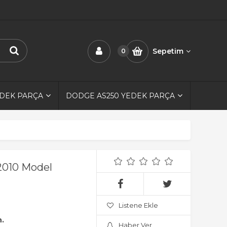
Sepetim
0
EDEK PARÇA
DODGE AS250 YEDEK PARÇA
-2010 Model
Listene Ekle
n.
Haber Ver