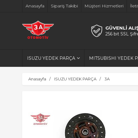
Anasayfa
Sipariş Takibi
Müşteri Hizmetleri
İlet
GÜVENLİ ALI
256 bit SSL Şif
ISUZU YEDEK PARÇA
MITSUBISHI YEDEK 
Anasayfa
ISUZU YEDEK PARÇA
3A