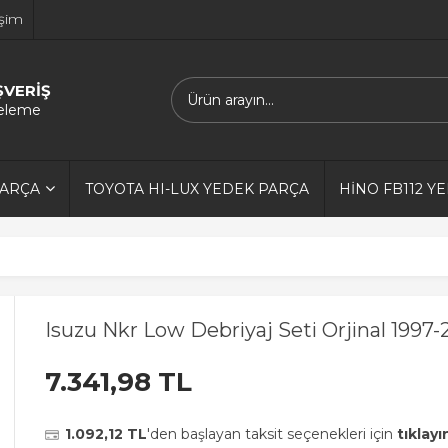
işim
ŞVERİŞ
releme
PARÇA
TOYOTA HI-LUX YEDEK PARÇA
HİNO FB112 Y
Isuzu Nkr Low Debriyaj Seti Orjinal 1997
7.341,98 TL
1.092,12 TL
'den başlayan taksit seçenekleri için
tıklayı