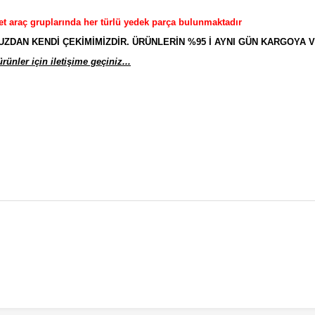
et araç gruplarında her türlü yedek parça bulunmaktadır
AN KENDİ ÇEKİMİMİZDİR. ÜRÜNLERİN %95 İ AYNI GÜN KARGOYA V
ünler için iletişime geçiniz...