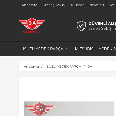
Anasayfa
Sipariş Takibi
Müşteri Hizmetleri
İlet
GÜVENLİ ALI
256 bit SSL Şif
ISUZU YEDEK PARÇA
MITSUBISHI YEDEK 
Anasayfa
ISUZU YEDEK PARÇA
3A