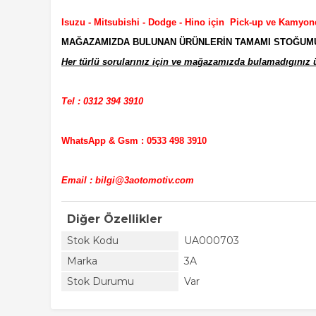
Isuzu - Mitsubishi - Dodge - Hino için Pick-up ve Kamyon
MAĞAZAMIZDA BULUNAN ÜRÜNLERİN TAMAMI STOĞUMUZD
Her türlü sorularınız için ve mağazamızda bulamadıgınız ür
Tel : 0312 394 3910
WhatsApp & Gsm : 0533 498 3910
Email : bilgi@3aotomotiv.com
Diğer Özellikler
Stok Kodu
UA000703
Marka
3A
Stok Durumu
Var