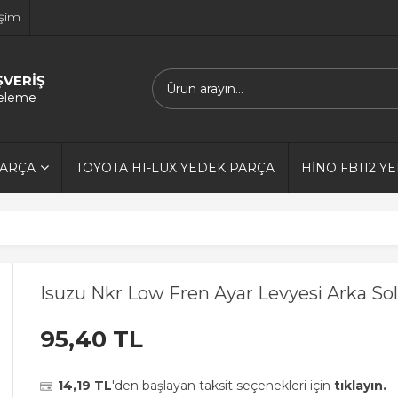
işim
ŞVERİŞ
releme
PARÇA
TOYOTA HI-LUX YEDEK PARÇA
HİNO FB112 Y
Isuzu Nkr Low Fren Ayar Levyesi Arka Sol
95,40 TL
14,19 TL
'den başlayan taksit seçenekleri için
tıklayın.