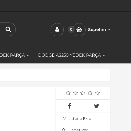
Sepetim
0
EDEK PARÇA
DODGE AS250 YEDEK PARÇA
Listene Ekle
Haber Ver