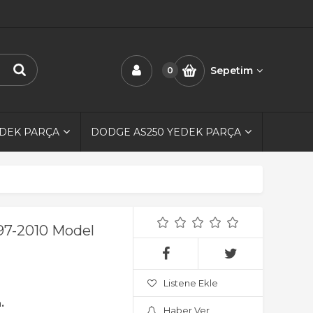
Sepetim
0
EDEK PARÇA
DODGE AS250 YEDEK PARÇA
97-2010 Model
Listene Ekle
.
Haber Ver