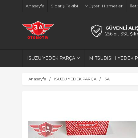
Anasayfa
Sipariş Takibi
Müşteri Hizmetleri
İlet
GÜVENLİ ALI
256 bit SSL Şif
ISUZU YEDEK PARÇA
MITSUBISHI YEDEK 
Anasayfa
ISUZU YEDEK PARÇA
3A