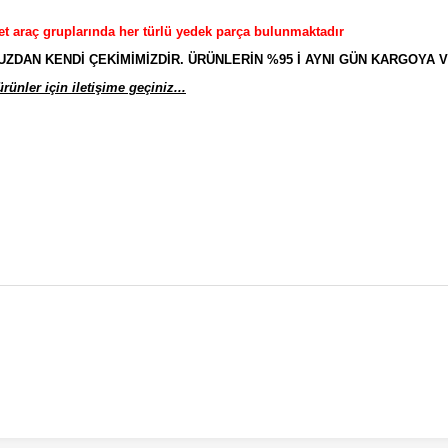
et araç gruplarında her türlü yedek parça bulunmaktadır
AN KENDİ ÇEKİMİMİZDİR. ÜRÜNLERİN %95 İ AYNI GÜN KARGOYA V
ünler için iletişime geçiniz...