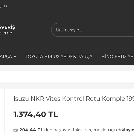
işim
ŞVERİŞ
releme
PARÇA
TOYOTA HI-LUX YEDEK PARÇA
HİNO FB112 Y
Isuzu NKR Vites Kontrol Rotu Komple 19
1.374,40 TL
204,44 TL
'den başlayan taksit seçenekleri için
tıklayın