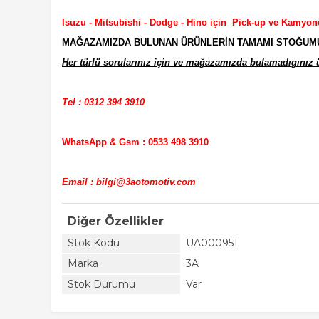
Isuzu - Mitsubishi - Dodge - Hino için Pick-up ve Kamyon
MAĞAZAMIZDA BULUNAN ÜRÜNLERİN TAMAMI STOĞUMUZD
Her türlü sorularınız için ve mağazamızda bulamadıgınız ür
Tel : 0312 394 3910
WhatsApp & Gsm : 0533 498 3910
Email : bilgi@3aotomotiv.com
Diğer Özellikler
Stok Kodu
UA000951
Marka
3A
Stok Durumu
Var