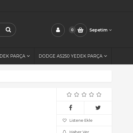
Sepetim
0
EDEK PARÇA
DODGE AS250 YEDEK PARÇA
Listene Ekle
Haber Ver