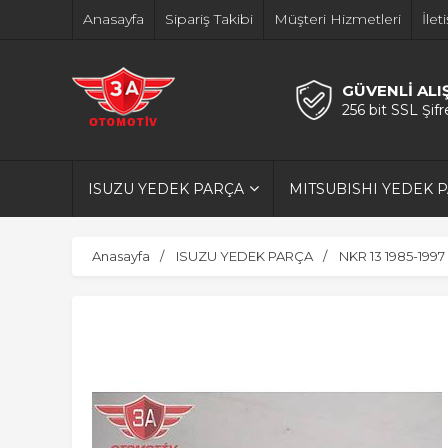
Anasayfa
Sipariş Takibi
Müşteri Hizmetleri
İlet
GÜVENLİ ALI
256 bit SSL Şif
ISUZU YEDEK PARÇA
MITSUBISHI YEDEK 
Anasayfa
ISUZU YEDEK PARÇA
NKR 13 1985-1997