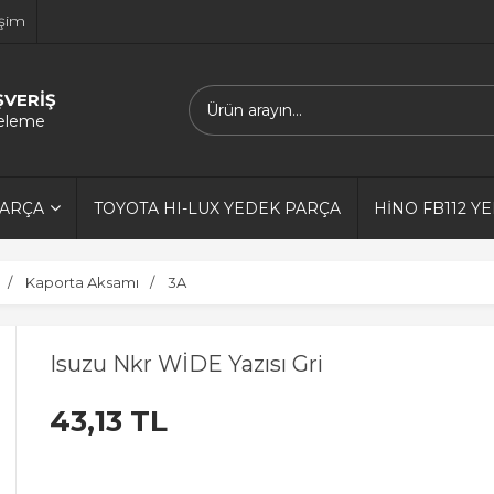
işim
ŞVERİŞ
releme
PARÇA
TOYOTA HI-LUX YEDEK PARÇA
HİNO FB112 Y
Kaporta Aksamı
3A
Isuzu Nkr WİDE Yazısı Gri
43,13 TL