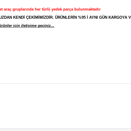
et araç gruplarında her türlü yedek parça bulunmaktadır
AN KENDİ ÇEKİMİMİZDİR. ÜRÜNLERİN %95 İ AYNI GÜN KARGOYA V
ünler için iletişime geçiniz...