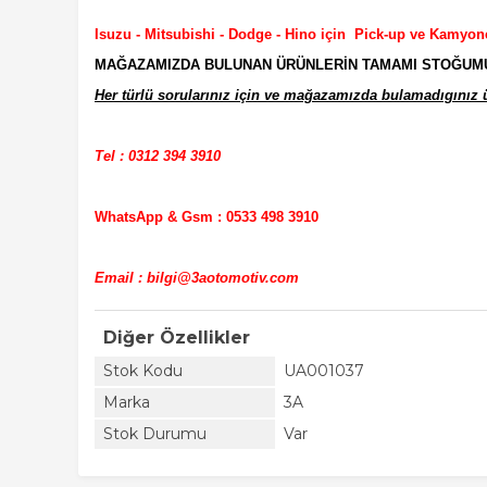
Isuzu - Mitsubishi - Dodge - Hino için Pick-up ve Kamyon
MAĞAZAMIZDA BULUNAN ÜRÜNLERİN TAMAMI STOĞUMUZD
Her türlü sorularınız için ve mağazamızda bulamadıgınız ür
Tel : 0312 394 3910
WhatsApp & Gsm : 0533 498 3910
Email : bilgi@3aotomotiv.com
Diğer Özellikler
Stok Kodu
UA001037
Marka
3A
Stok Durumu
Var