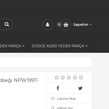
Sepetim
0
EDEK PARÇA
DODGE AS250 YEDEK PARÇA
 Göbeği NPW1997-
Listene Ekle
Haber Ver