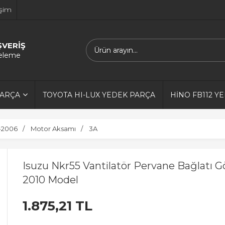
işim
ŞVERİŞ
releme
PARÇA
TOYOTA HI-LUX YEDEK PARÇA
HİNO FB112 Y
-2006
Motor Aksamı
3A
Isuzu Nkr55 Vantilatör Pervane Bağlatı
2010 Model
1.875,21 TL