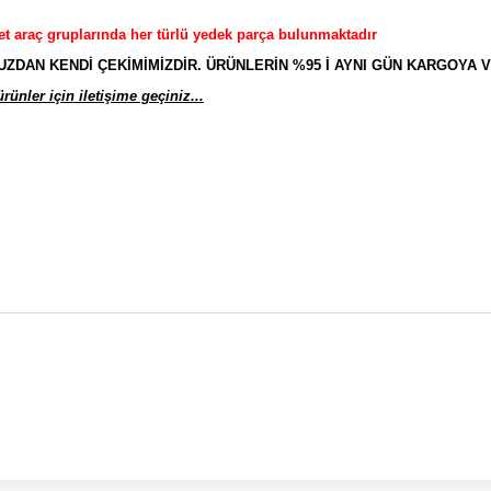
et araç gruplarında her türlü yedek parça bulunmaktadır
AN KENDİ ÇEKİMİMİZDİR. ÜRÜNLERİN %95 İ AYNI GÜN KARGOYA V
ünler için iletişime geçiniz...