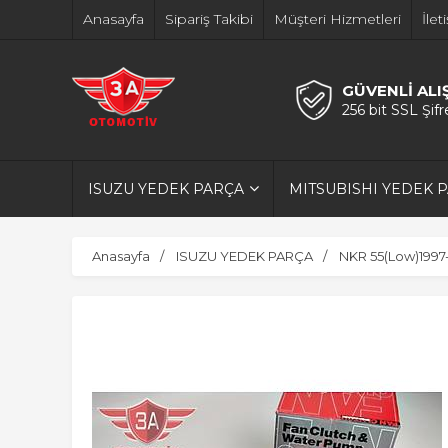
Anasayfa
Sipariş Takibi
Müşteri Hizmetleri
İlet
GÜVENLİ ALI
256 bit SSL Şif
ISUZU YEDEK PARÇA
MITSUBISHI YEDEK 
Anasayfa
ISUZU YEDEK PARÇA
NKR 55(Low)1997