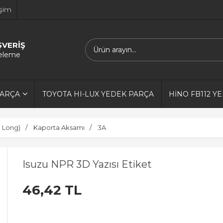
işim
ŞVERİŞ
releme
PARÇA
TOYOTA HI-LUX YEDEK PARÇA
HİNO FB112 Y
0 Long)
Kaporta Aksamı
3A
Isuzu NPR 3D Yazısı Etiket
46,42 TL