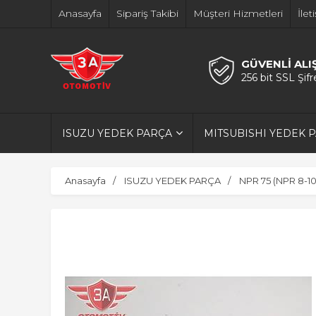
Anasayfa
Sipariş Takibi
Müşteri Hizmetleri
İlet
GÜVENLİ ALI
256 bit SSL Şif
ISUZU YEDEK PARÇA
MITSUBISHI YEDEK 
Anasayfa
ISUZU YEDEK PARÇA
NPR 75 (NPR 8-1