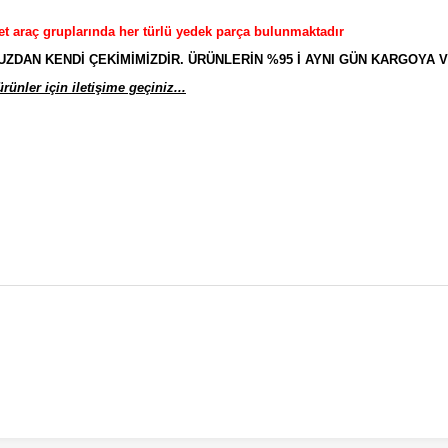
et araç gruplarında her türlü yedek parça bulunmaktadır
AN KENDİ ÇEKİMİMİZDİR. ÜRÜNLERİN %95 İ AYNI GÜN KARGOYA V
ünler için iletişime geçiniz...