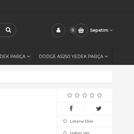
Sepetim
0
EDEK PARÇA
DODGE AS250 YEDEK PARÇA
Listene Ekle
Haber Ver