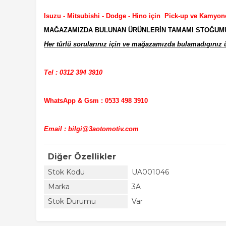
Isuzu - Mitsubishi - Dodge - Hino için Pick-up ve Kamyon
MAĞAZAMIZDA BULUNAN ÜRÜNLERİN TAMAMI STOĞUMUZD
Her türlü sorularınız için ve mağazamızda bulamadıgınız ür
Tel : 0312 394 3910
WhatsApp & Gsm : 0533 498 3910
Email : bilgi@3aotomotiv.com
Diğer Özellikler
Stok Kodu
UA001046
Marka
3A
Stok Durumu
Var