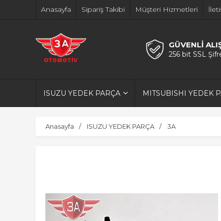
Anasayfa
Sipariş Takibi
Müşteri Hizmetleri
İlet
GÜVENLİ ALI
256 bit SSL Şif
ISUZU YEDEK PARÇA
MITSUBISHI YEDEK 
Anasayfa
ISUZU YEDEK PARÇA
3A