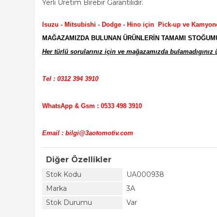
Yerli Üretim Birebir Garantilidir.
Isuzu - Mitsubishi - Dodge - Hino için Pick-up ve Kamyon
MAĞAZAMIZDA BULUNAN ÜRÜNLERİN TAMAMI STOĞUMUZD
Her türlü sorularınız için ve mağazamızda bulamadıgınız ür
Tel : 0312 394 3910
WhatsApp & Gsm : 0533 498 3910
Email : bilgi@3aotomotiv.com
Diğer Özellikler
Stok Kodu
UA000938
Marka
3A
Stok Durumu
Var