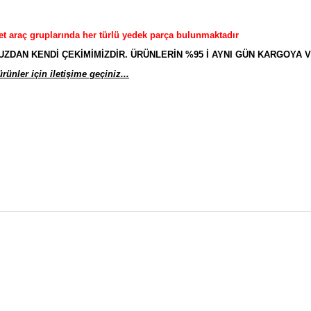
et araç gruplarında her türlü yedek parça bulunmaktadır
AN KENDİ ÇEKİMİMİZDİR. ÜRÜNLERİN %95 İ AYNI GÜN KARGOYA V
ünler için iletişime geçiniz...