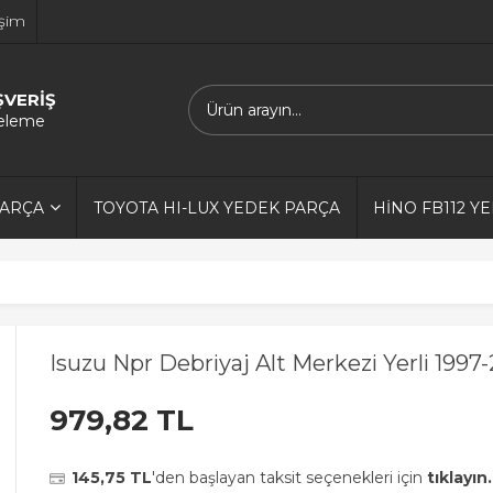
işim
ŞVERİŞ
releme
PARÇA
TOYOTA HI-LUX YEDEK PARÇA
HİNO FB112 Y
Isuzu Npr Debriyaj Alt Merkezi Yerli 1997
979,82 TL
145,75 TL
'den başlayan taksit seçenekleri için
tıklayın.