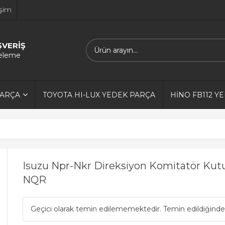
işim
ŞVERİŞ
releme
PARÇA
TOYOTA HI-LUX YEDEK PARÇA
HİNO FB112 Y
Isuzu Npr-Nkr Direksiyon Komitatör Kut
NQR
Geçici olarak temin edilememektedir. Temin edildiğinde