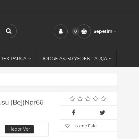
Sepetim
0
EDEK PARÇA
DODGE AS250 YEDEK PARÇA
usu (Bej)Npr66-
Listene Ekle