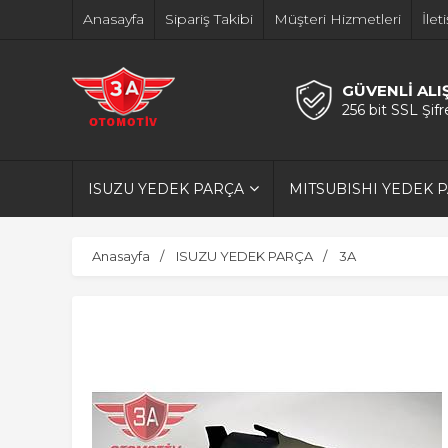
Anasayfa
Sipariş Takibi
Müşteri Hizmetleri
İlet
GÜVENLİ ALI
256 bit SSL Şif
ISUZU YEDEK PARÇA
MITSUBISHI YEDEK 
Anasayfa
ISUZU YEDEK PARÇA
3A