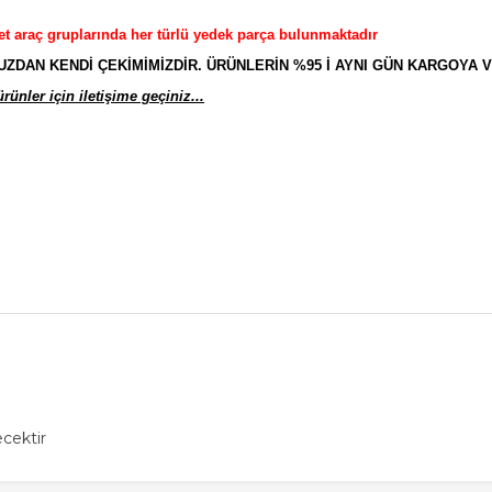
et araç gruplarında her türlü yedek parça bulunmaktadır
AN KENDİ ÇEKİMİMİZDİR. ÜRÜNLERİN %95 İ AYNI GÜN KARGOYA V
ünler için iletişime geçiniz...
cektir