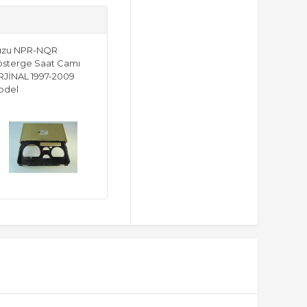
suzu NPR-NQR
sterge Saat Camı
JİNAL 1997-2009
odel